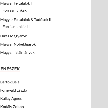
Magyar Feltalálók I
Forrásmunkák
Magyar Feltalálok & Tudósok II
Forrásmunkák II
Híres Magyarok
Magyar Nobeldíjasok
Magyar Találmányok
ZENÉSZEK
Bartók Béla
Fornwald László
Kállay Ágnes
Kodály Zoltán