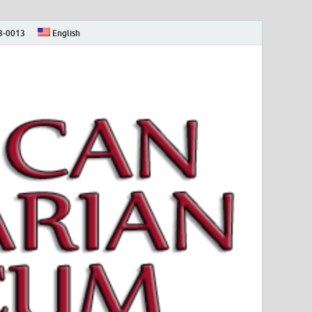
73-0013
English