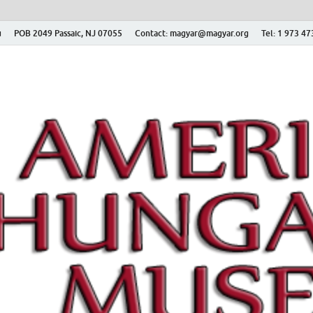
ú
POB 2049 Passaic, NJ 07055
Contact: magyar@magyar.org
Tel: 1 973 4
r Múzeum