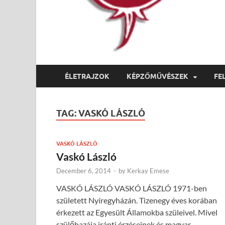
ÉLETRAJZOK
KÉPZŐMŰVÉSZEK
FE
TAG:
VASKÓ LÁSZLÓ
VASKÓ LÁSZLÓ
Vaskó László
December 6, 2014
-
by
Kerkay Emese
VASKÓ LÁSZLÓ VASKÓ LÁSZLÓ 1971-ben
született Nyíregyházán. Tizenegy éves korában
érkezett az Egyesült Államokba szüleivel. Mivel
szülőhazája iránti érzéseinek és magyar