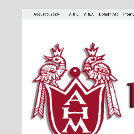
August 6, 2026
AHFC
AHEA
Domján Art
Interj
Amerikai Magya
Amerikai Magyar Múzeum