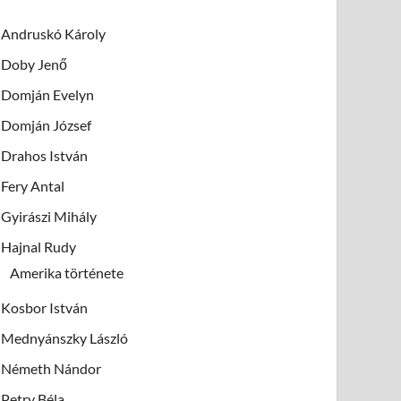
Andruskó Károly
Doby Jenő
Domján Evelyn
Domján József
Drahos István
Fery Antal
Gyirászi Mihály
Hajnal Rudy
Amerika története
Kosbor István
Mednyánszky László
Németh Nándor
Petry Béla