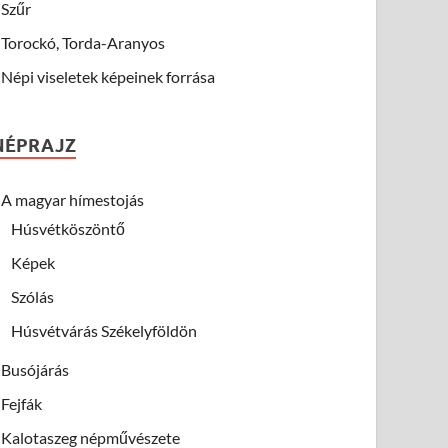
Szűr
Torockó, Torda-Aranyos
Népi viseletek képeinek forrása
NÉPRAJZ
A magyar hímestojás
Húsvétköszöntő
Képek
Szólás
Húsvétvárás Székelyföldön
Busójárás
Fejfák
Kalotaszeg népművészete