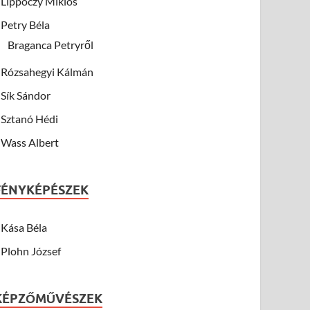
Lippóczy Miklós
Petry Béla
Braganca Petryről
Rózsahegyi Kálmán
Sík Sándor
Sztanó Hédi
Wass Albert
FÉNYKÉPÉSZEK
Kása Béla
Plohn József
KÉPZŐMŰVÉSZEK