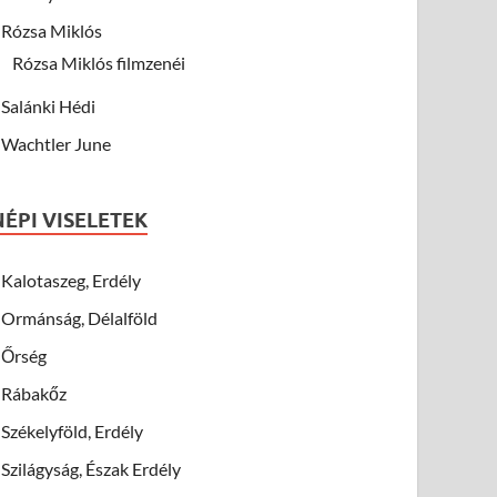
Rózsa Miklós
Rózsa Miklós filmzenéi
Salánki Hédi
Wachtler June
NÉPI VISELETEK
Kalotaszeg, Erdély
Ormánság, Délalföld
Őrség
Rábakőz
Székelyföld, Erdély
Szilágyság, Észak Erdély