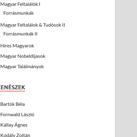
Magyar Feltalálók I
Forrásmunkák
Magyar Feltalálok & Tudósok II
Forrásmunkák II
Híres Magyarok
Magyar Nobeldíjasok
Magyar Találmányok
ZENÉSZEK
Bartók Béla
Fornwald László
Kállay Ágnes
Kodály Zoltán