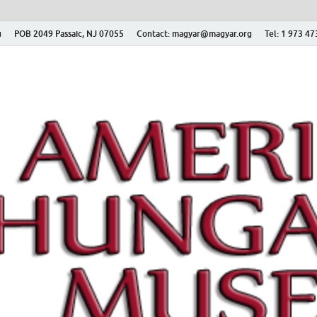
ú
POB 2049 Passaic, NJ 07055
Contact: magyar@magyar.org
Tel: 1 973 4
r Múzeum