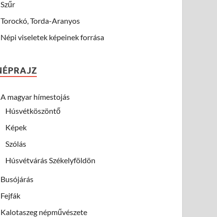
Szűr
Torockó, Torda-Aranyos
Népi viseletek képeinek forrása
NÉPRAJZ
A magyar hímestojás
Húsvétköszöntő
Képek
Szólás
Húsvétvárás Székelyföldön
Busójárás
Fejfák
Kalotaszeg népművészete