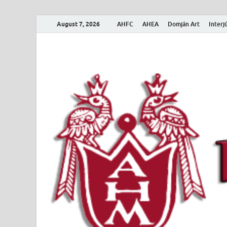
August 7, 2026
AHFC
AHEA
Domján Art
Interj
Amerikai Magya
Amerikai Magyar Múzeum