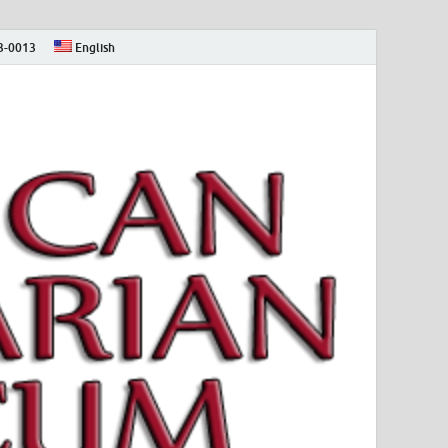
73-0013
English