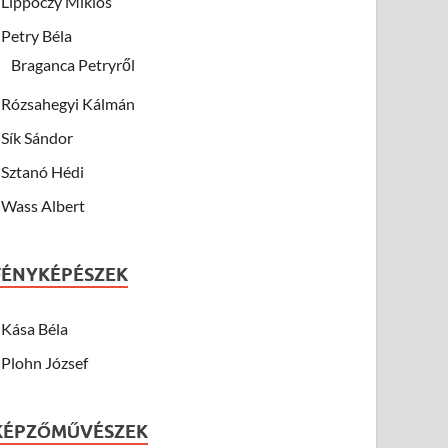
Lippóczy Miklós
Petry Béla
Braganca Petryről
Rózsahegyi Kálmán
Sík Sándor
Sztanó Hédi
Wass Albert
FÉNYKÉPÉSZEK
Kása Béla
Plohn József
KÉPZŐMŰVÉSZEK