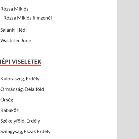
Rózsa Miklós
Rózsa Miklós filmzenéi
Salánki Hédi
Wachtler June
NÉPI VISELETEK
Kalotaszeg, Erdély
Ormánság, Délalföld
Őrség
Rábakőz
Székelyföld, Erdély
Szilágyság, Észak Erdély