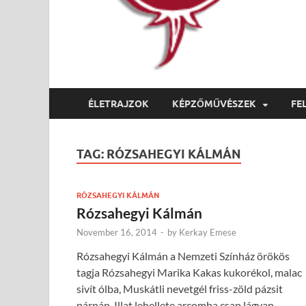
ÉLETRAJZOK
KÉPZŐMŰVÉSZEK
FE
TAG:
RÓZSAHEGYI KÁLMÁN
RÓZSAHEGYI KÁLMÁN
Rózsahegyi Kálmán
November 16, 2014
-
by
Kerkay Emese
Rózsahegyi Kálmán a Nemzeti Színház örökös
tagja Rózsahegyi Marika Kakas kukorékol, malac
sivít ólba, Muskátli nevetgél friss-zöld pázsit
párnán, Illat lehellete arcomba csap lágyan…