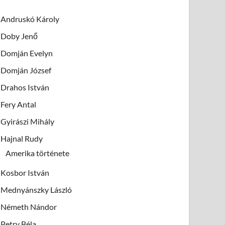
Andruskó Károly
Doby Jenő
Domján Evelyn
Domján József
Drahos István
Fery Antal
Gyirászi Mihály
Hajnal Rudy
Amerika története
Kosbor István
Mednyánszky László
Németh Nándor
Petry Béla