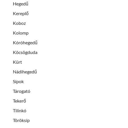
Hegedű
Kereplő
Koboz
Kolomp
Kóróhegedű
Köcsögduda
Kürt
Nádihegedű
Sípok
Tárogató
Tekerő
Tilinkó
Töröksíp