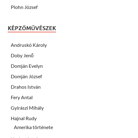
Plohn József
KÉPZŐMŰVÉSZEK
Andruskó Károly
Doby Jenő
Domján Evelyn
Domján József
Drahos István
Fery Antal
Gyirászi Mihály
Hajnal Rudy
Amerika története