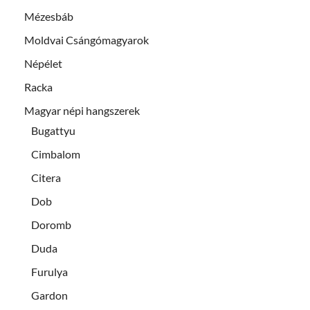
Mézesbáb
Moldvai Csángómagyarok
Népélet
Racka
Magyar népi hangszerek
Bugattyu
Cimbalom
Citera
Dob
Doromb
Duda
Furulya
Gardon