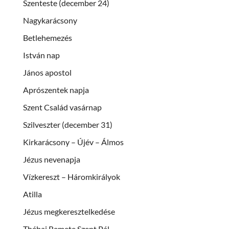
Szenteste (december 24)
Nagykarácsony
Betlehemezés
István nap
János apostol
Aprószentek napja
Szent Család vasárnap
Szilveszter (december 31)
Kirkarácsony – Újév – Álmos
Jézus nevenapja
Vízkereszt – Háromkirályok
Atilla
Jézus megkeresztelkedése
Thébai Remete Szent Pál