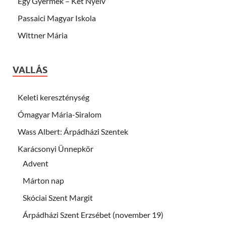
Egy Gyermek – Két Nyelv
Passaici Magyar Iskola
Wittner Mária
VALLÁS
Keleti kereszténység
Ómagyar Mária-Siralom
Wass Albert: Árpádházi Szentek
Karácsonyi Ünnepkör
Advent
Márton nap
Skóciai Szent Margit
Árpádházi Szent Erzsébet (november 19)