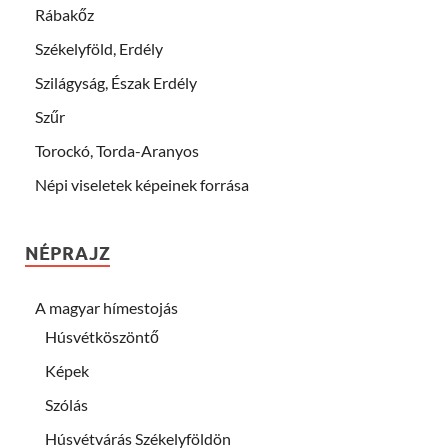
Rábakőz
Székelyföld, Erdély
Szilágyság, Észak Erdély
Szűr
Torockó, Torda-Aranyos
Népi viseletek képeinek forrása
NÉPRAJZ
A magyar hímestojás
Húsvétköszöntő
Képek
Szólás
Húsvétvárás Székelyföldön