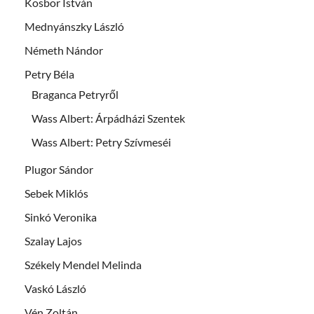
Kosbor István
Mednyánszky László
Németh Nándor
Petry Béla
Braganca Petryről
Wass Albert: Árpádházi Szentek
Wass Albert: Petry Szívmeséi
Plugor Sándor
Sebek Miklós
Sinkó Veronika
Szalay Lajos
Székely Mendel Melinda
Vaskó László
Vén Zoltán