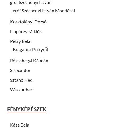
gróf Széchenyi István
gróf Széchenyi István Mondásai
Kosztolányi Dezsö
Lippóczy Miklós
Petry Béla
Braganca Petryről
Rózsahegyi Kálmán
Sík Sándor
Sztanó Hédi
Wass Albert
FÉNYKÉPÉSZEK
Kása Béla