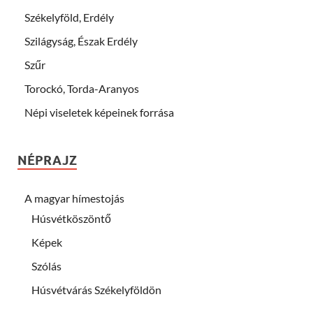
Székelyföld, Erdély
Szilágyság, Észak Erdély
Szűr
Torockó, Torda-Aranyos
Népi viseletek képeinek forrása
NÉPRAJZ
A magyar hímestojás
Húsvétköszöntő
Képek
Szólás
Húsvétvárás Székelyföldön