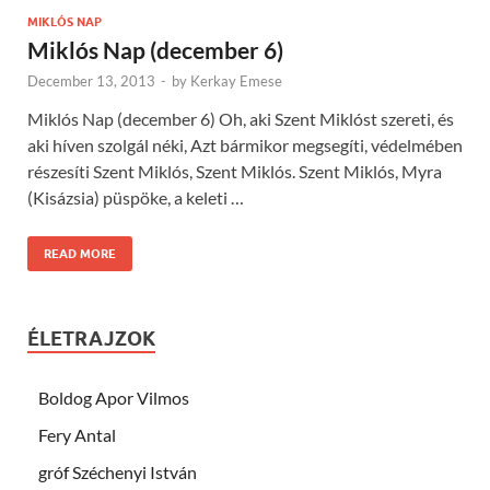
MIKLÓS NAP
Miklós Nap (december 6)
December 13, 2013
-
by
Kerkay Emese
Miklós Nap (december 6) Oh, aki Szent Miklóst szereti, és
aki híven szolgál néki, Azt bármikor megsegíti, védelmében
részesíti Szent Miklós, Szent Miklós. Szent Miklós, Myra
(Kisázsia) püspöke, a keleti …
READ MORE
ÉLETRAJZOK
Boldog Apor Vilmos
Fery Antal
gróf Széchenyi István