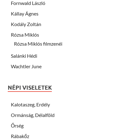
Fornwald László
Kállay Ágnes
Kodály Zoltán
Rózsa Miklós
Rózsa Miklós filmzenéi
Salánki Hédi
Wachtler June
NÉPI VISELETEK
Kalotaszeg, Erdély
Ormánság, Délalföld
Őrség
Rábakőz