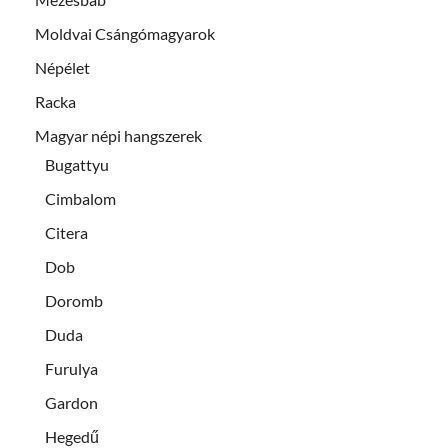
Moldvai Csángómagyarok
Népélet
Racka
Magyar népi hangszerek
Bugattyu
Cimbalom
Citera
Dob
Doromb
Duda
Furulya
Gardon
Hegedű