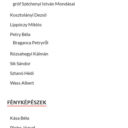
gróf Széchenyi István Mondásai
Kosztolányi Dezsö
Lippóczy Miklós
Petry Béla
Braganca Petryről
Rózsahegyi Kálmán
Sík Sándor
Sztanó Hédi
Wass Albert
FÉNYKÉPÉSZEK
Kása Béla
Plohn József