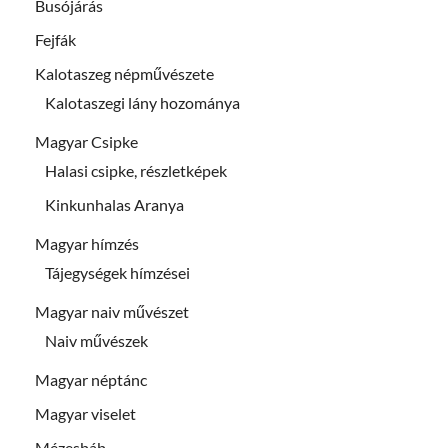
Busójárás
Fejfák
Kalotaszeg népművészete
Kalotaszegi lány hozománya
Magyar Csipke
Halasi csipke, részletképek
Kinkunhalas Aranya
Magyar hímzés
Tájegységek hímzései
Magyar naiv művészet
Naiv művészek
Magyar néptánc
Magyar viselet
Mézesbáb