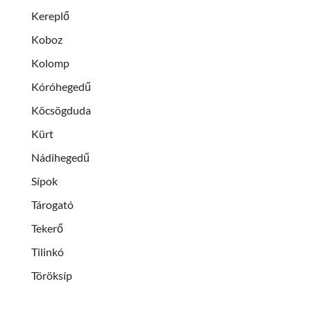
Kereplő
Koboz
Kolomp
Kóróhegedű
Köcsögduda
Kürt
Nádihegedű
Sípok
Tárogató
Tekerő
Tilinkó
Töröksíp