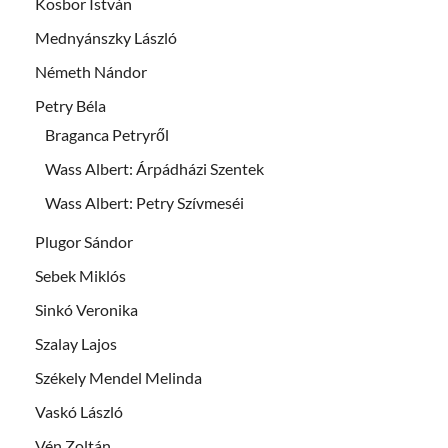
Kosbor István
Mednyánszky László
Németh Nándor
Petry Béla
Braganca Petryről
Wass Albert: Árpádházi Szentek
Wass Albert: Petry Szívmeséi
Plugor Sándor
Sebek Miklós
Sinkó Veronika
Szalay Lajos
Székely Mendel Melinda
Vaskó László
Vén Zoltán