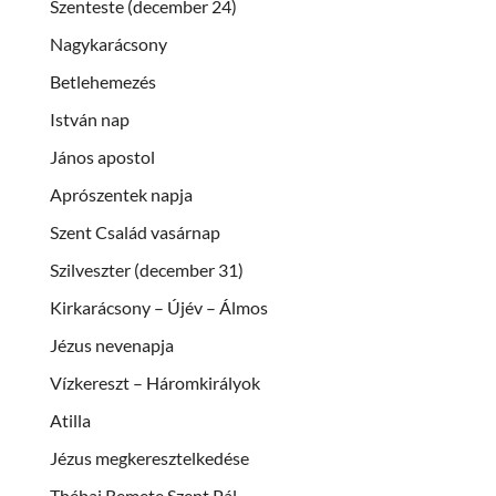
Szenteste (december 24)
Nagykarácsony
Betlehemezés
István nap
János apostol
Aprószentek napja
Szent Család vasárnap
Szilveszter (december 31)
Kirkarácsony – Újév – Álmos
Jézus nevenapja
Vízkereszt – Háromkirályok
Atilla
Jézus megkeresztelkedése
Thébai Remete Szent Pál