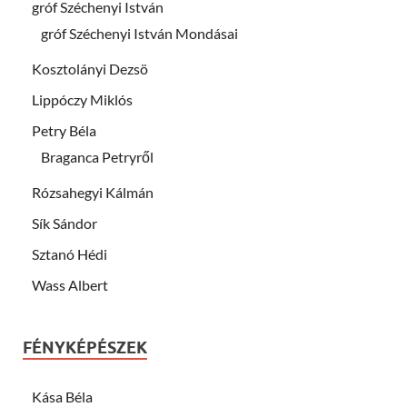
gróf Széchenyi István
gróf Széchenyi István Mondásai
Kosztolányi Dezsö
Lippóczy Miklós
Petry Béla
Braganca Petryről
Rózsahegyi Kálmán
Sík Sándor
Sztanó Hédi
Wass Albert
FÉNYKÉPÉSZEK
Kása Béla