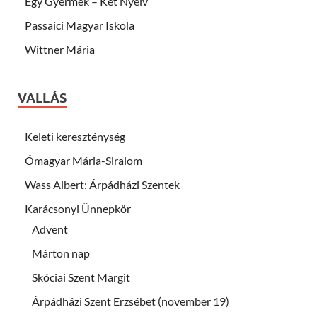
Egy Gyermek – Két Nyelv
Passaici Magyar Iskola
Wittner Mária
VALLÁS
Keleti kereszténység
Ómagyar Mária-Siralom
Wass Albert: Árpádházi Szentek
Karácsonyi Ünnepkör
Advent
Márton nap
Skóciai Szent Margit
Árpádházi Szent Erzsébet (november 19)