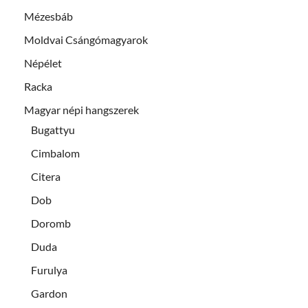
Mézesbáb
Moldvai Csángómagyarok
Népélet
Racka
Magyar népi hangszerek
Bugattyu
Cimbalom
Citera
Dob
Doromb
Duda
Furulya
Gardon