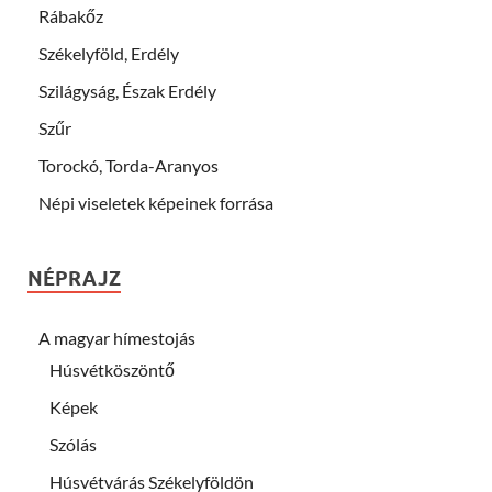
Rábakőz
Székelyföld, Erdély
Szilágyság, Észak Erdély
Szűr
Torockó, Torda-Aranyos
Népi viseletek képeinek forrása
NÉPRAJZ
A magyar hímestojás
Húsvétköszöntő
Képek
Szólás
Húsvétvárás Székelyföldön