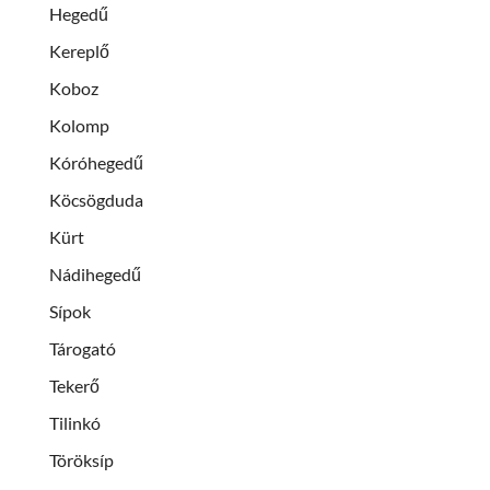
Hegedű
Kereplő
Koboz
Kolomp
Kóróhegedű
Köcsögduda
Kürt
Nádihegedű
Sípok
Tárogató
Tekerő
Tilinkó
Töröksíp