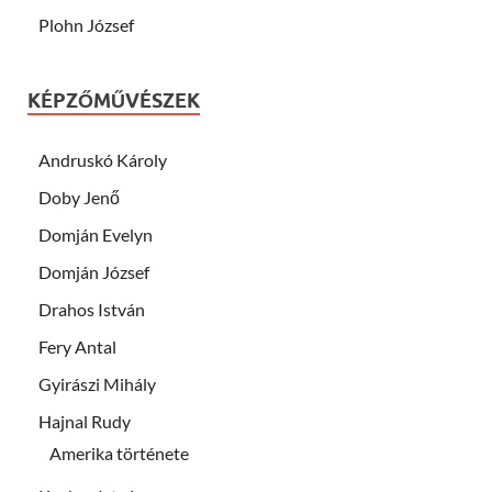
Plohn József
KÉPZŐMŰVÉSZEK
Andruskó Károly
Doby Jenő
Domján Evelyn
Domján József
Drahos István
Fery Antal
Gyirászi Mihály
Hajnal Rudy
Amerika története