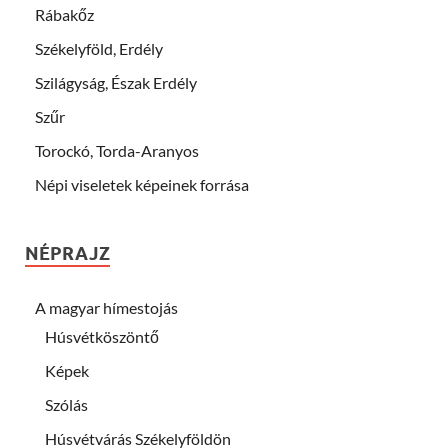
Rábakőz
Székelyföld, Erdély
Szilágyság, Észak Erdély
Szűr
Torockó, Torda-Aranyos
Népi viseletek képeinek forrása
NÉPRAJZ
A magyar hímestojás
Húsvétköszöntő
Képek
Szólás
Húsvétvárás Székelyföldön