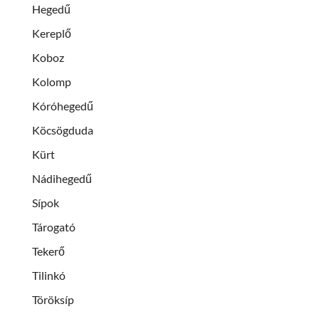
Hegedű
Kereplő
Koboz
Kolomp
Kóróhegedű
Köcsögduda
Kürt
Nádihegedű
Sípok
Tárogató
Tekerő
Tilinkó
Töröksíp