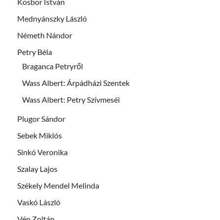
Kosbor István
Mednyánszky László
Németh Nándor
Petry Béla
Braganca Petryről
Wass Albert: Árpádházi Szentek
Wass Albert: Petry Szívmeséi
Plugor Sándor
Sebek Miklós
Sinkó Veronika
Szalay Lajos
Székely Mendel Melinda
Vaskó László
Vén Zoltán