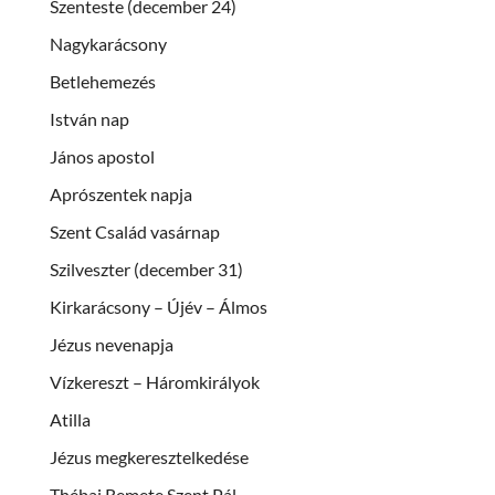
Szenteste (december 24)
Nagykarácsony
Betlehemezés
István nap
János apostol
Aprószentek napja
Szent Család vasárnap
Szilveszter (december 31)
Kirkarácsony – Újév – Álmos
Jézus nevenapja
Vízkereszt – Háromkirályok
Atilla
Jézus megkeresztelkedése
Thébai Remete Szent Pál