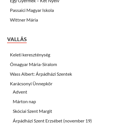
Egy Gyermek – Két Nyelv
Passaici Magyar Iskola
Wittner Mária
VALLÁS
Keleti kereszténység
Ómagyar Mária-Siralom
Wass Albert: Árpádházi Szentek
Karácsonyi Ünnepkör
Advent
Márton nap
Skóciai Szent Margit
Árpádházi Szent Erzsébet (november 19)