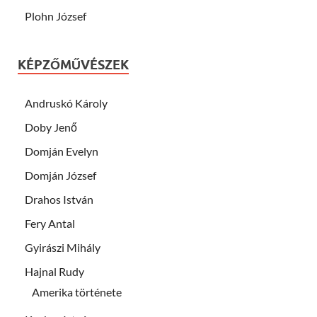
Plohn József
KÉPZŐMŰVÉSZEK
Andruskó Károly
Doby Jenő
Domján Evelyn
Domján József
Drahos István
Fery Antal
Gyirászi Mihály
Hajnal Rudy
Amerika története