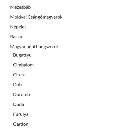
Mézesbáb
Moldvai Csángómagyarok
Népélet
Racka
Magyar népi hangszerek
Bugattyu
Cimbalom
Citera
Dob
Doromb
Duda
Furulya
Gardon