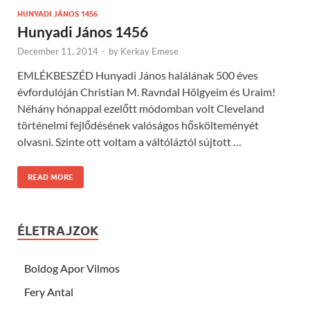
HUNYADI JÁNOS 1456
Hunyadi János 1456
December 11, 2014
-
by
Kerkay Emese
EMLÉKBESZÉD Hunyadi János halálának 500 éves
évfordulóján Christian M. Ravndal Hölgyeim és Uraim!
Néhány hónappal ezelőtt módomban volt Cleveland
történelmi fejlődésének valóságos hőskölteményét
olvasni. Szinte ott voltam a váltóláztól sújtott …
READ MORE
ÉLETRAJZOK
Boldog Apor Vilmos
Fery Antal