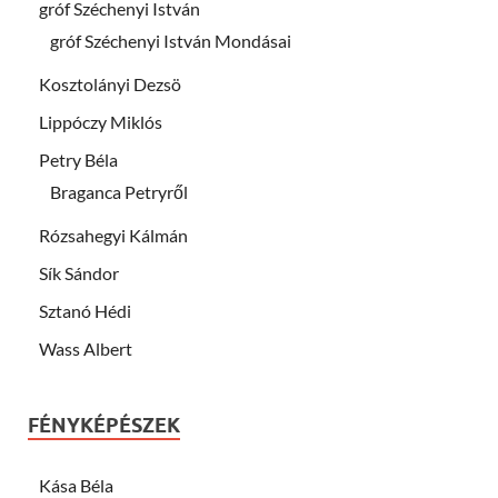
gróf Széchenyi István
gróf Széchenyi István Mondásai
Kosztolányi Dezsö
Lippóczy Miklós
Petry Béla
Braganca Petryről
Rózsahegyi Kálmán
Sík Sándor
Sztanó Hédi
Wass Albert
FÉNYKÉPÉSZEK
Kása Béla