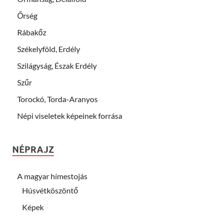
Őrség
Rábakőz
Székelyföld, Erdély
Szilágyság, Észak Erdély
Szűr
Torockó, Torda-Aranyos
Népi viseletek képeinek forrása
NÉPRAJZ
A magyar hímestojás
Húsvétköszöntő
Képek