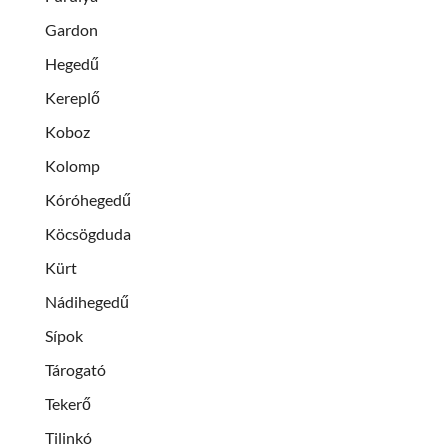
Gardon
Hegedű
Kereplő
Koboz
Kolomp
Kóróhegedű
Köcsögduda
Kürt
Nádihegedű
Sípok
Tárogató
Tekerő
Tilinkó