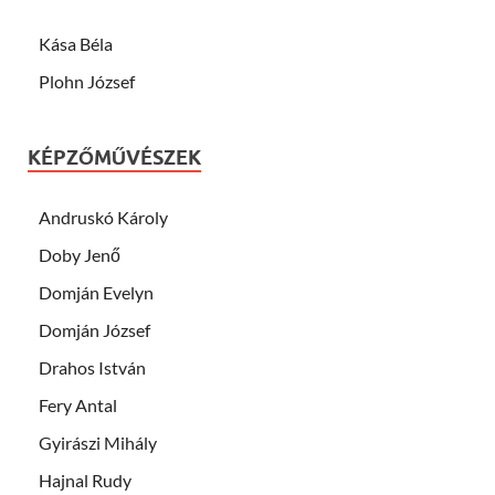
Kása Béla
Plohn József
KÉPZŐMŰVÉSZEK
Andruskó Károly
Doby Jenő
Domján Evelyn
Domján József
Drahos István
Fery Antal
Gyirászi Mihály
Hajnal Rudy