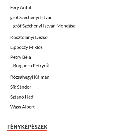
Fery Antal
gróf Széchenyi István
gróf Széchenyi István Mondásai
Kosztolányi Dezsö
Lippóczy Miklós
Petry Béla
Braganca Petryről
Rózsahegyi Kálmán
Sík Sándor
Sztanó Hédi
Wass Albert
FÉNYKÉPÉSZEK