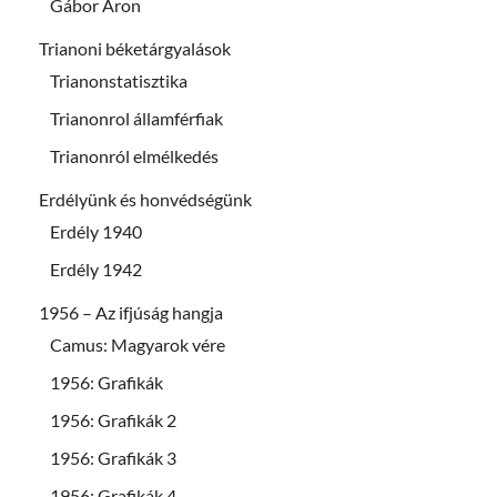
Gábor Áron
Trianoni béketárgyalások
Trianonstatisztika
Trianonrol államférfiak
Trianonról elmélkedés
Erdélyünk és honvédségünk
Erdély 1940
Erdély 1942
1956 – Az ifjúság hangja
Camus: Magyarok vére
1956: Grafikák
1956: Grafikák 2
1956: Grafikák 3
1956: Grafikák 4