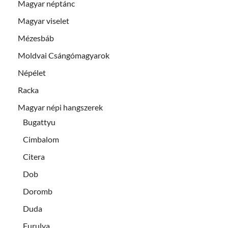
Magyar néptánc
Magyar viselet
Mézesbáb
Moldvai Csángómagyarok
Népélet
Racka
Magyar népi hangszerek
Bugattyu
Cimbalom
Citera
Dob
Doromb
Duda
Furulya