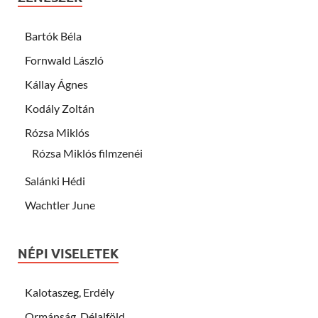
Bartók Béla
Fornwald László
Kállay Ágnes
Kodály Zoltán
Rózsa Miklós
Rózsa Miklós filmzenéi
Salánki Hédi
Wachtler June
NÉPI VISELETEK
Kalotaszeg, Erdély
Ormánság, Délalföld