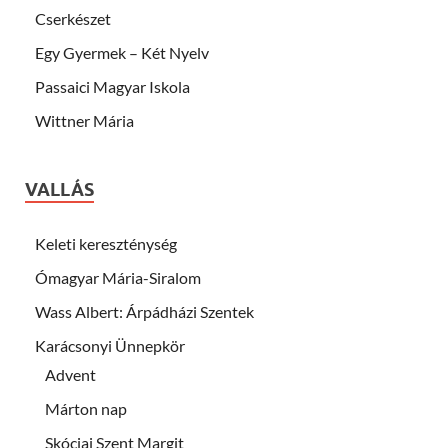
Cserkészet
Egy Gyermek – Két Nyelv
Passaici Magyar Iskola
Wittner Mária
VALLÁS
Keleti kereszténység
Ómagyar Mária-Siralom
Wass Albert: Árpádházi Szentek
Karácsonyi Ünnepkör
Advent
Márton nap
Skóciai Szent Margit