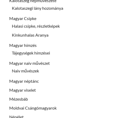
Kalotaszeg népművészete
Kalotaszegi lány hozománya
Magyar Csipke
Halasi csipke, részletképek
Kinkunhalas Aranya
Magyar hímzés
Tájegységek hímzései
Magyar naiv művészet
Naiv művészek
Magyar néptánc
Magyar viselet
Mézesbáb
Moldvai Csángómagyarok
Népélet