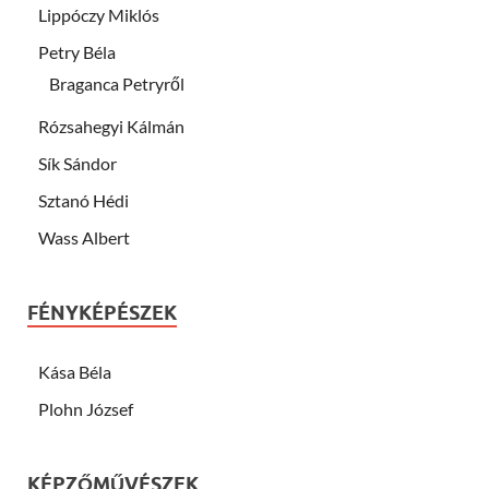
Lippóczy Miklós
Petry Béla
Braganca Petryről
Rózsahegyi Kálmán
Sík Sándor
Sztanó Hédi
Wass Albert
FÉNYKÉPÉSZEK
Kása Béla
Plohn József
KÉPZŐMŰVÉSZEK