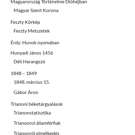
Magyarország Történelme Dióhéjban
Magyar Szent Korona
Feszty Körkép
Feszty Metszetek
Érdy: Hunok nyomában
Hunyadi János 1456
Déli Harangszó
1848 – 1849
1848. március 15.
Gábor Áron
Trianoni béketárgyalások
Trianonstatisztika
Trianonrol államférfiak
Trianonról elmélkedés