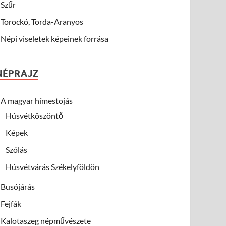
Szűr
Torockó, Torda-Aranyos
Népi viseletek képeinek forrása
NÉPRAJZ
A magyar hímestojás
Húsvétköszöntő
Képek
Szólás
Húsvétvárás Székelyföldön
Busójárás
Fejfák
Kalotaszeg népművészete