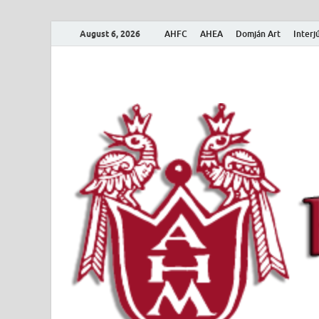
August 6, 2026
AHFC
AHEA
Domján Art
Interj
Amerikai Magya
Amerikai Magyar Múzeum