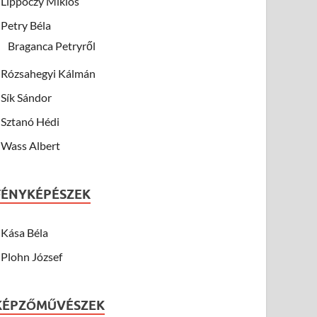
Lippóczy Miklós
Petry Béla
Braganca Petryről
Rózsahegyi Kálmán
Sík Sándor
Sztanó Hédi
Wass Albert
FÉNYKÉPÉSZEK
Kása Béla
Plohn József
KÉPZŐMŰVÉSZEK