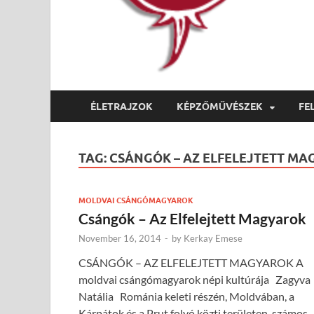
ÉLETRAJZOK
KÉPZŐMŰVÉSZEK
FE
TAG:
CSÁNGÓK – AZ ELFELEJTETT M
MOLDVAI CSÁNGÓMAGYAROK
Csángók – Az Elfelejtett Magyarok
November 16, 2014
-
by
Kerkay Emese
CSÁNGÓK – AZ ELFELEJTETT MAGYAROK A
moldvai csángómagyarok népi kultúrája Zagyva
Natália Románia keleti részén, Moldvában, a
Kárpátok és a Prut folyó közti területen, számos