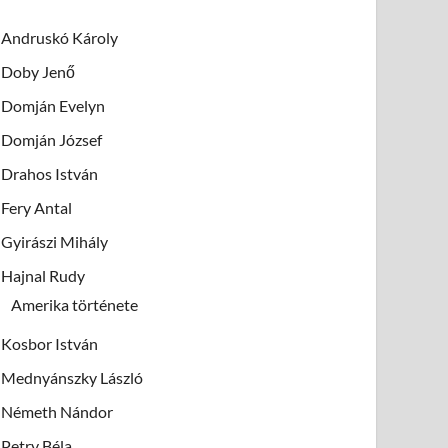
Andruskó Károly
Doby Jenő
Domján Evelyn
Domján József
Drahos István
Fery Antal
Gyirászi Mihály
Hajnal Rudy
Amerika története
Kosbor István
Mednyánszky László
Németh Nándor
Petry Béla