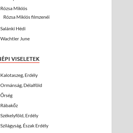
Rózsa Miklós
Rózsa Miklós filmzenéi
Salánki Hédi
Wachtler June
NÉPI VISELETEK
Kalotaszeg, Erdély
Ormánság, Délalföld
Őrség
Rábakőz
Székelyföld, Erdély
Szilágyság, Észak Erdély