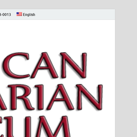
73-0013
English