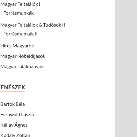
Magyar Feltalálók I
Forrásmunkák
Magyar Feltalálok & Tudósok II
Forrásmunkák II
Híres Magyarok
Magyar Nobeldíjasok
Magyar Találmányok
ZENÉSZEK
Bartók Béla
Fornwald László
Kállay Ágnes
Kodály Zoltán