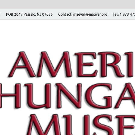
ú
POB 2049 Passaic, NJ 07055
Contact: magyar@magyar.org
Tel: 1 973 4
r Múzeum