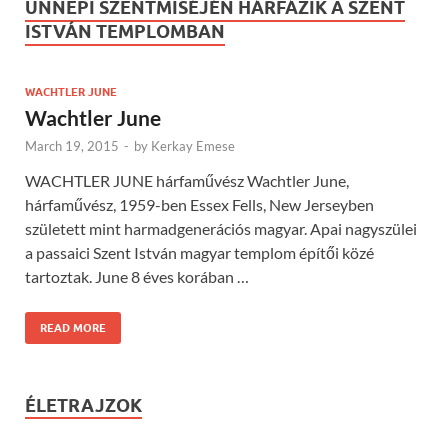
ÜNNEPI SZENTMISÉJÉN HÁRFÁZIK A SZENT
ISTVÁN TEMPLOMBAN
WACHTLER JUNE
Wachtler June
March 19, 2015
-
by
Kerkay Emese
WACHTLER JUNE hárfaművész Wachtler June,
hárfaművész, 1959-ben Essex Fells, New Jerseyben
született mint harmadgenerációs magyar. Apai nagyszülei
a passaici Szent István magyar templom építői közé
tartoztak. June 8 éves korában …
READ MORE
ÉLETRAJZOK