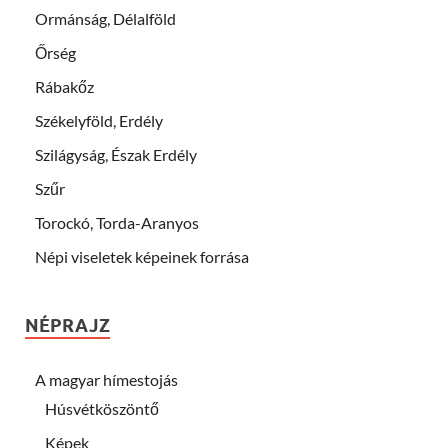
Ormánság, Délalföld
Őrség
Rábakőz
Székelyföld, Erdély
Szilágyság, Észak Erdély
Szűr
Torockó, Torda-Aranyos
Népi viseletek képeinek forrása
NÉPRAJZ
A magyar hímestojás
Húsvétköszöntő
Képek