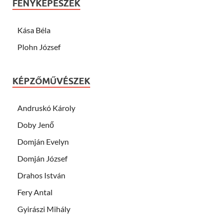
FÉNYKÉPÉSZEK
Kása Béla
Plohn József
KÉPZŐMŰVÉSZEK
Andruskó Károly
Doby Jenő
Domján Evelyn
Domján József
Drahos István
Fery Antal
Gyirászi Mihály