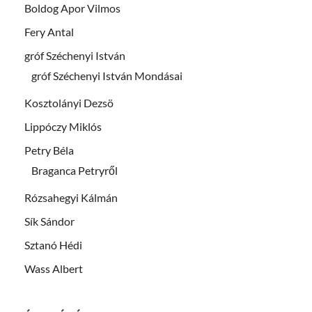
Boldog Apor Vilmos
Fery Antal
gróf Széchenyi István
gróf Széchenyi István Mondásai
Kosztolányi Dezsö
Lippóczy Miklós
Petry Béla
Braganca Petryről
Rózsahegyi Kálmán
Sík Sándor
Sztanó Hédi
Wass Albert