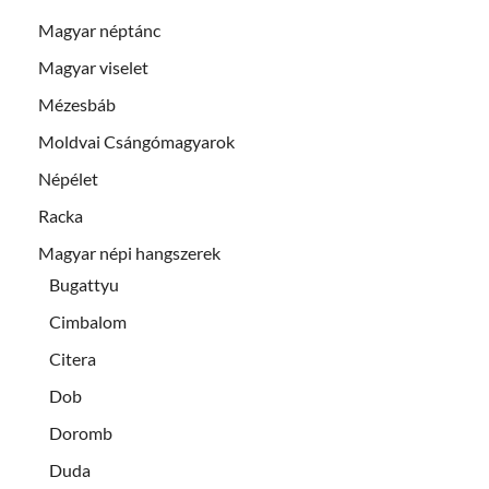
Magyar néptánc
Magyar viselet
Mézesbáb
Moldvai Csángómagyarok
Népélet
Racka
Magyar népi hangszerek
Bugattyu
Cimbalom
Citera
Dob
Doromb
Duda