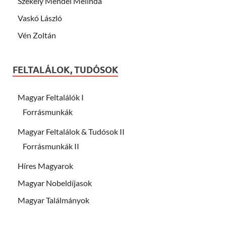
Székely Mendel Melinda
Vaskó László
Vén Zoltán
FELTALÁLOK, TUDÓSOK
Magyar Feltalálók I
Forrásmunkák
Magyar Feltalálok & Tudósok II
Forrásmunkák II
Híres Magyarok
Magyar Nobeldíjasok
Magyar Találmányok