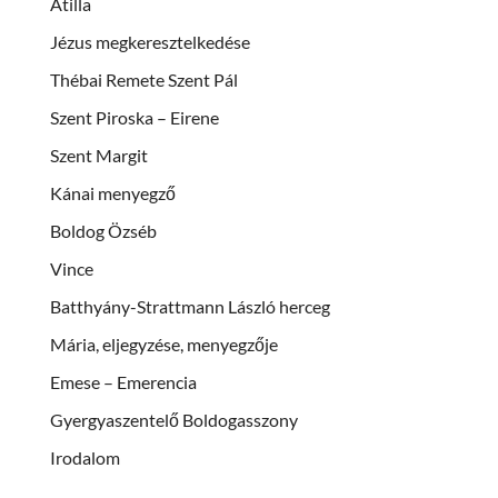
Atilla
Jézus megkeresztelkedése
Thébai Remete Szent Pál
Szent Piroska – Eirene
Szent Margit
Kánai menyegző
Boldog Özséb
Vince
Batthyány-Strattmann László herceg
Mária, eljegyzése, menyegzője
Emese – Emerencia
Gyergyaszentelő Boldogasszony
Irodalom