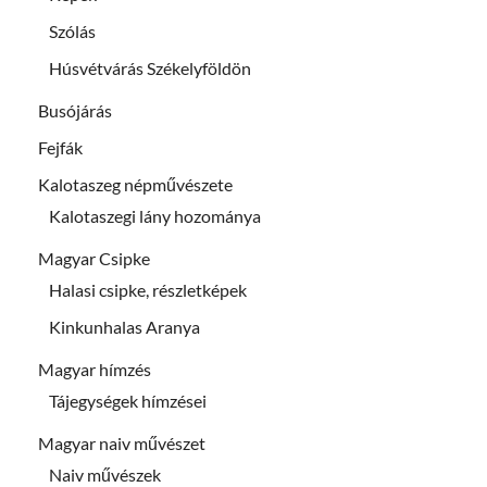
Szólás
Húsvétvárás Székelyföldön
Busójárás
Fejfák
Kalotaszeg népművészete
Kalotaszegi lány hozománya
Magyar Csipke
Halasi csipke, részletképek
Kinkunhalas Aranya
Magyar hímzés
Tájegységek hímzései
Magyar naiv művészet
Naiv művészek