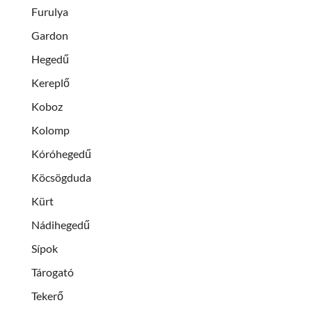
Furulya
Gardon
Hegedű
Kereplő
Koboz
Kolomp
Kóróhegedű
Köcsögduda
Kürt
Nádihegedű
Sípok
Tárogató
Tekerő