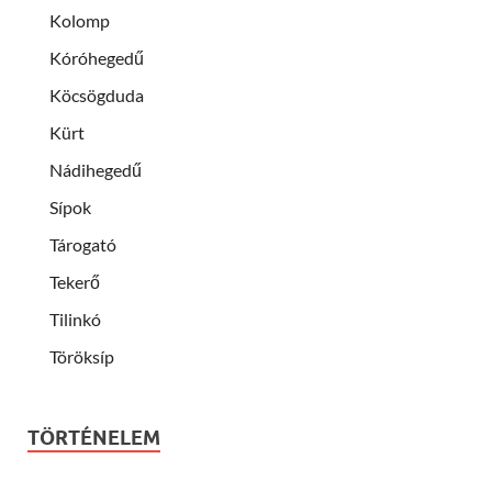
Kolomp
Kóróhegedű
Köcsögduda
Kürt
Nádihegedű
Sípok
Tárogató
Tekerő
Tilinkó
Töröksíp
TÖRTÉNELEM