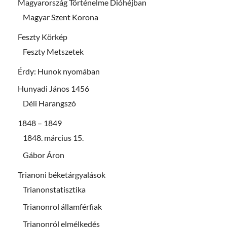
Magyarország Történelme Dióhéjban
Magyar Szent Korona
Feszty Körkép
Feszty Metszetek
Érdy: Hunok nyomában
Hunyadi János 1456
Déli Harangszó
1848 – 1849
1848. március 15.
Gábor Áron
Trianoni béketárgyalások
Trianonstatisztika
Trianonrol államférfiak
Trianonról elmélkedés