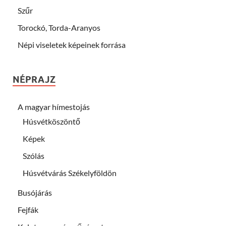
Szűr
Torockó, Torda-Aranyos
Népi viseletek képeinek forrása
NÉPRAJZ
A magyar hímestojás
Húsvétköszöntő
Képek
Szólás
Húsvétvárás Székelyföldön
Busójárás
Fejfák