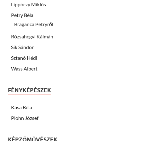
Lippóczy Miklós
Petry Béla
Braganca Petryről
Rózsahegyi Kálmán
Sík Sándor
Sztanó Hédi
Wass Albert
FÉNYKÉPÉSZEK
Kása Béla
Plohn József
KÉPZŐMŰVÉSZEK