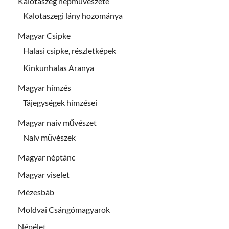
Kalotaszeg népművészete
Kalotaszegi lány hozománya
Magyar Csipke
Halasi csipke, részletképek
Kinkunhalas Aranya
Magyar hímzés
Tájegységek hímzései
Magyar naiv művészet
Naiv művészek
Magyar néptánc
Magyar viselet
Mézesbáb
Moldvai Csángómagyarok
Népélet