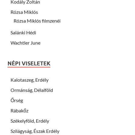
Kodály Zoltán
Rózsa Miklós
Rózsa Miklós filmzenéi
Salánki Hédi
Wachtler June
NÉPI VISELETEK
Kalotaszeg, Erdély
Ormánság, Délalföld
Őrség
Rábakőz
Székelyföld, Erdély
Szilágyság, Észak Erdély