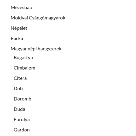
Mézesbáb
Moldvai Csángómagyarok
Népélet
Racka
Magyar népi hangszerek
Bugattyu
Cimbalom
Citera
Dob
Doromb
Duda
Furulya
Gardon