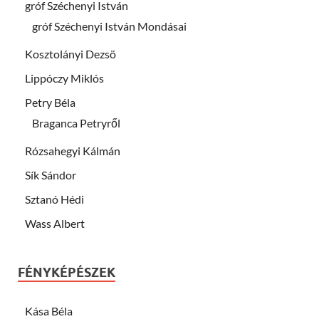
gróf Széchenyi István
gróf Széchenyi István Mondásai
Kosztolányi Dezsö
Lippóczy Miklós
Petry Béla
Braganca Petryről
Rózsahegyi Kálmán
Sík Sándor
Sztanó Hédi
Wass Albert
FÉNYKÉPÉSZEK
Kása Béla