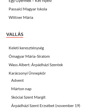
Egy Gyermek – Két Nyelv
Passaici Magyar Iskola
Wittner Mária
VALLÁS
Keleti kereszténység
Ómagyar Mária-Siralom
Wass Albert: Árpádházi Szentek
Karácsonyi Ünnepkör
Advent
Márton nap
Skóciai Szent Margit
Árpádházi Szent Erzsébet (november 19)