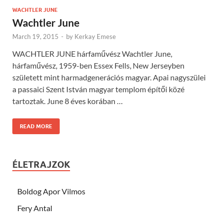
WACHTLER JUNE
Wachtler June
March 19, 2015
-
by
Kerkay Emese
WACHTLER JUNE hárfaművész Wachtler June,
hárfaművész, 1959-ben Essex Fells, New Jerseyben
született mint harmadgenerációs magyar. Apai nagyszülei
a passaici Szent István magyar templom építői közé
tartoztak. June 8 éves korában …
READ MORE
ÉLETRAJZOK
Boldog Apor Vilmos
Fery Antal