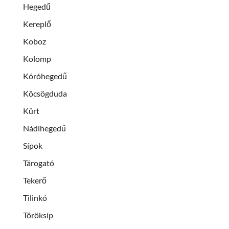
Hegedű
Kereplő
Koboz
Kolomp
Kóróhegedű
Köcsögduda
Kürt
Nádihegedű
Sípok
Tárogató
Tekerő
Tilinkó
Töröksíp