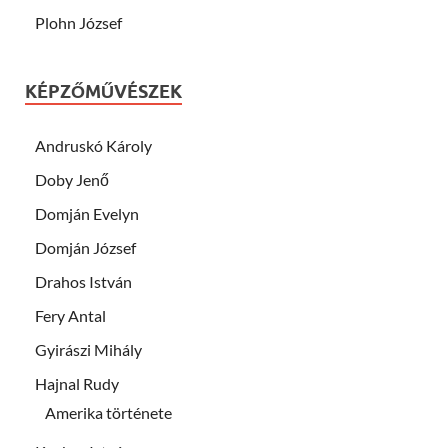
Plohn József
KÉPZŐMŰVÉSZEK
Andruskó Károly
Doby Jenő
Domján Evelyn
Domján József
Drahos István
Fery Antal
Gyirászi Mihály
Hajnal Rudy
Amerika története