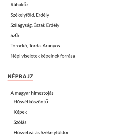
Rábakőz
Székelyföld, Erdély
Szilágyság, Észak Erdély
Szűr
Torockó, Torda-Aranyos
Népi viseletek képeinek forrása
NÉPRAJZ
A magyar hímestojás
Húsvétköszöntő
Képek
Szólás
Húsvétvárás Székelyföldön