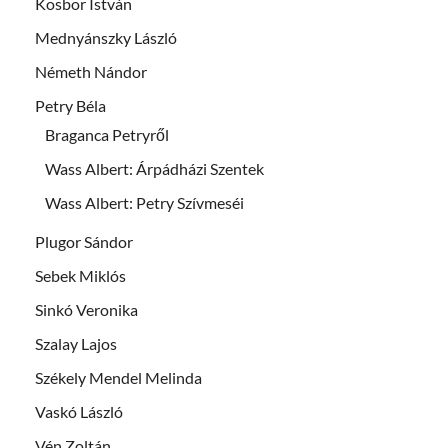
Kosbor István
Mednyánszky László
Németh Nándor
Petry Béla
Braganca Petryről
Wass Albert: Árpádházi Szentek
Wass Albert: Petry Szívmeséi
Plugor Sándor
Sebek Miklós
Sinkó Veronika
Szalay Lajos
Székely Mendel Melinda
Vaskó László
Vén Zoltán