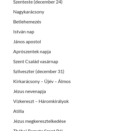
Szenteste (december 24)
Nagykarácsony
Betlehemezés
István nap
János apostol
Aprószentek napja
Szent Család vasárnap
Szilveszter (december 31)
Kirkarácsony – Újév – Álmos
Jézus nevenapja
Vízkereszt – Háromkirályok
Atilla
Jézus megkeresztelkedése
Thébai Remete Szent Pál