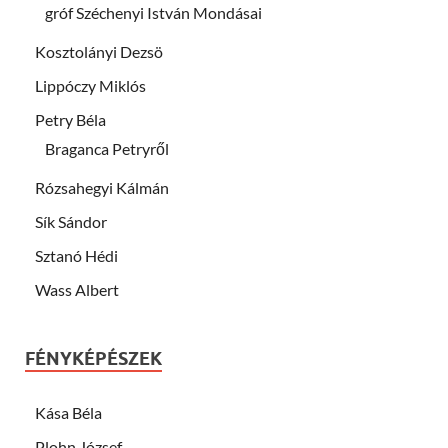
gróf Széchenyi István Mondásai
Kosztolányi Dezsö
Lippóczy Miklós
Petry Béla
Braganca Petryről
Rózsahegyi Kálmán
Sík Sándor
Sztanó Hédi
Wass Albert
FÉNYKÉPÉSZEK
Kása Béla
Plohn József