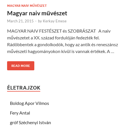
MAGYAR NAIV MŰVÉSZET
Magyar naiv művészet
March 21, 2015
-
by
Kerkay Emese
MAGYAR NAIV FESTÉSZET és SZOBRÁSZAT A naiv
művészetet a XX. század fordulóján fedezték fel.
Rádöbbentek a gondolkodók, hogy az antik és reneszánsz
művészeti hagyományokon kívül is vannak értékek. A …
READ MORE
ÉLETRAJZOK
Boldog Apor Vilmos
Fery Antal
gróf Széchenyi István