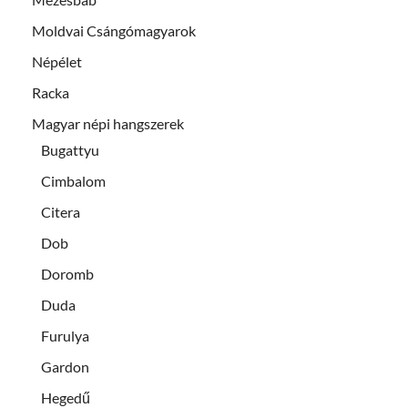
Moldvai Csángómagyarok
Népélet
Racka
Magyar népi hangszerek
Bugattyu
Cimbalom
Citera
Dob
Doromb
Duda
Furulya
Gardon
Hegedű