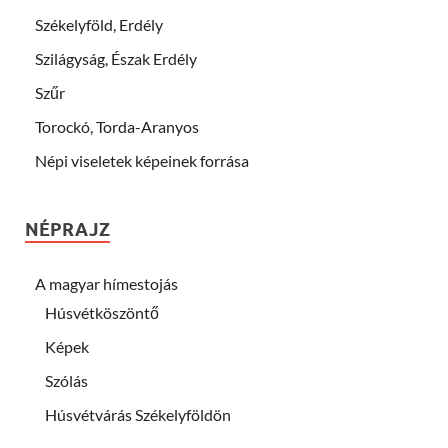
Székelyföld, Erdély
Szilágyság, Észak Erdély
Szűr
Torockó, Torda-Aranyos
Népi viseletek képeinek forrása
NÉPRAJZ
A magyar hímestojás
Húsvétköszöntő
Képek
Szólás
Húsvétvárás Székelyföldön