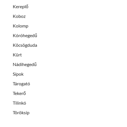
Kereplő
Koboz
Kolomp
Kóróhegedű
Köcsögduda
Kürt
Nádihegedű
Sípok
Tárogató
Tekerő
Tilinkó
Töröksíp