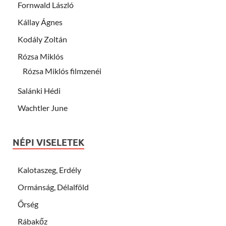
Fornwald László
Kállay Ágnes
Kodály Zoltán
Rózsa Miklós
Rózsa Miklós filmzenéi
Salánki Hédi
Wachtler June
NÉPI VISELETEK
Kalotaszeg, Erdély
Ormánság, Délalföld
Őrség
Rábakőz