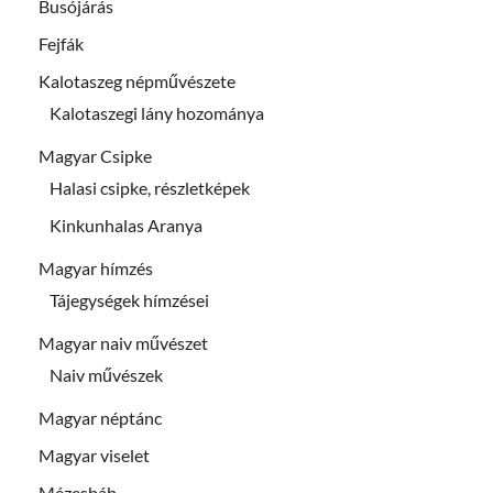
Busójárás
Fejfák
Kalotaszeg népművészete
Kalotaszegi lány hozománya
Magyar Csipke
Halasi csipke, részletképek
Kinkunhalas Aranya
Magyar hímzés
Tájegységek hímzései
Magyar naiv művészet
Naiv művészek
Magyar néptánc
Magyar viselet
Mézesbáb