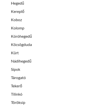
Hegedű
Kereplő
Koboz
Kolomp
Kóróhegedű
Köcsögduda
Kürt
Nádihegedű
Sípok
Tárogató
Tekerő
Tilinkó
Töröksíp