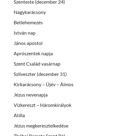
Szenteste (december 24)
Nagykarácsony
Betlehemezés
István nap
János apostol
Aprószentek napja
Szent Család vasárnap
Szilveszter (december 31)
Kirkarácsony – Újév – Álmos
Jézus nevenapja
Vízkereszt – Háromkirályok
Atilla
Jézus megkeresztelkedése
Thébai Remete Szent Pál