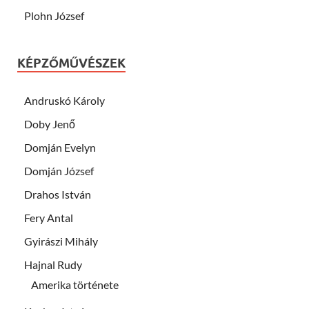
Plohn József
KÉPZŐMŰVÉSZEK
Andruskó Károly
Doby Jenő
Domján Evelyn
Domján József
Drahos István
Fery Antal
Gyirászi Mihály
Hajnal Rudy
Amerika története