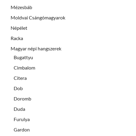
Mézesbáb
Moldvai Csángómagyarok
Népélet
Racka
Magyar népi hangszerek
Bugattyu
Cimbalom
Citera
Dob
Doromb
Duda
Furulya
Gardon