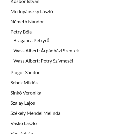
Kosbor István
Mednyánszky László
Németh Nándor
Petry Béla
Braganca Petryről
Wass Albert: Árpádházi Szentek
Wass Albert: Petry Szívmeséi
Plugor Sándor
Sebek Miklós
Sinkó Veronika
Szalay Lajos
Székely Mendel Melinda
Vaskó László
Vén Zoltán