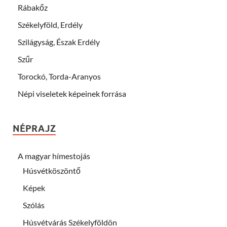
Rábakőz
Székelyföld, Erdély
Szilágyság, Észak Erdély
Szűr
Torockó, Torda-Aranyos
Népi viseletek képeinek forrása
NÉPRAJZ
A magyar hímestojás
Húsvétköszöntő
Képek
Szólás
Húsvétvárás Székelyföldön