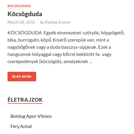
KÖCSÖGDUDA
Köcsögduda
March 26, 2015
-
by
Kerkay Emese
KÖCSÖGDUDA Egyéb elnevezései: szötyök, höppögető,
bika, burrogató, köpű. Kísérő szerepük van, mint a
nagybőgőnek vagy a duda basszus-sípjának. Ezek a
hangszerek hólyaggal vagy bőrrel bekötött fa- vagy
cserépedények (köcsögök), amelyeknek …
READ MORE
ÉLETRAJZOK
Boldog Apor Vilmos
Fery Antal