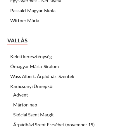
Egy Gyermek – Két Nyelv
Passaici Magyar Iskola
Wittner Mária
VALLÁS
Keleti kereszténység
Ómagyar Mária-Siralom
Wass Albert: Árpádházi Szentek
Karácsonyi Ünnepkör
Advent
Márton nap
Skóciai Szent Margit
Árpádházi Szent Erzsébet (november 19)