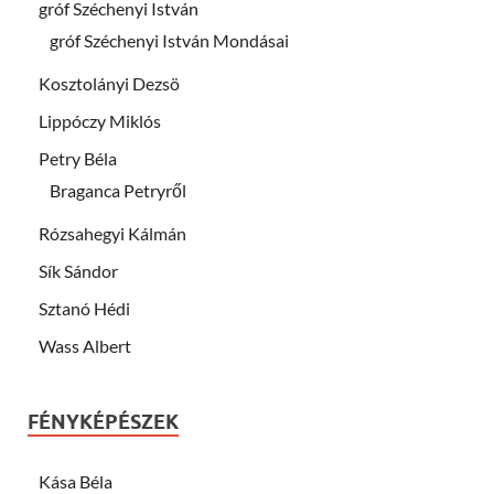
gróf Széchenyi István
gróf Széchenyi István Mondásai
Kosztolányi Dezsö
Lippóczy Miklós
Petry Béla
Braganca Petryről
Rózsahegyi Kálmán
Sík Sándor
Sztanó Hédi
Wass Albert
FÉNYKÉPÉSZEK
Kása Béla