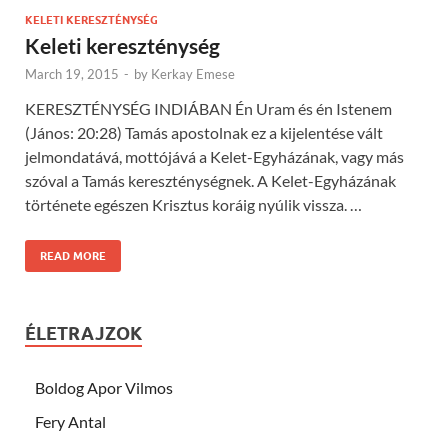
KELETI KERESZTÉNYSÉG
Keleti kereszténység
March 19, 2015
-
by
Kerkay Emese
KERESZTÉNYSÉG INDIÁBAN Én Uram és én Istenem
(János: 20:28) Tamás apostolnak ez a kijelentése vált
jelmondatává, mottójává a Kelet-Egyházának, vagy más
szóval a Tamás kereszténységnek. A Kelet-Egyházának
története egészen Krisztus koráig nyúlik vissza. …
READ MORE
ÉLETRAJZOK
Boldog Apor Vilmos
Fery Antal