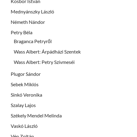
Kosbor István
Mednyánszky László
Németh Nándor
Petry Béla
Braganca Petryről
Wass Albert: Árpádházi Szentek
Wass Albert: Petry Szívmeséi
Plugor Sándor
Sebek Miklós
Sinkó Veronika
Szalay Lajos
Székely Mendel Melinda
Vaskó László
Vén Zoltán