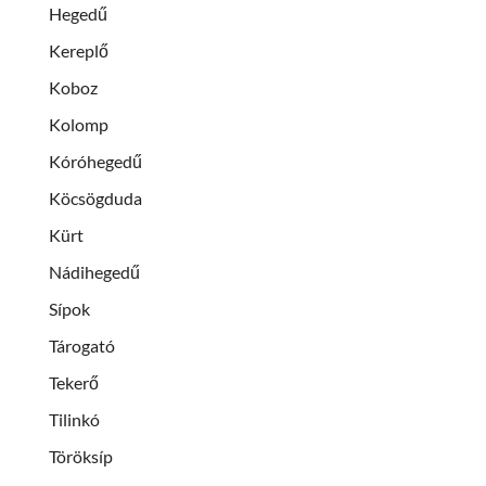
Hegedű
Kereplő
Koboz
Kolomp
Kóróhegedű
Köcsögduda
Kürt
Nádihegedű
Sípok
Tárogató
Tekerő
Tilinkó
Töröksíp