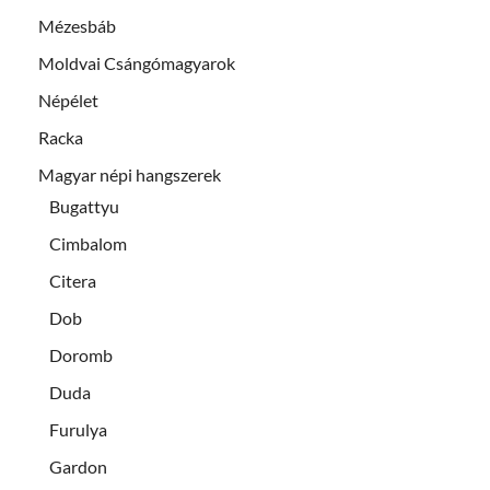
Mézesbáb
Moldvai Csángómagyarok
Népélet
Racka
Magyar népi hangszerek
Bugattyu
Cimbalom
Citera
Dob
Doromb
Duda
Furulya
Gardon