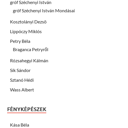
gróf Széchenyi István
gróf Széchenyi István Mondásai
Kosztolányi Dezsö
Lippóczy Miklós
Petry Béla
Braganca Petryről
Rózsahegyi Kálmán
Sík Sándor
Sztanó Hédi
Wass Albert
FÉNYKÉPÉSZEK
Kása Béla