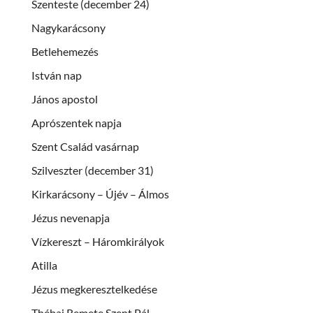
Szenteste (december 24)
Nagykarácsony
Betlehemezés
István nap
János apostol
Aprószentek napja
Szent Család vasárnap
Szilveszter (december 31)
Kirkarácsony – Újév – Álmos
Jézus nevenapja
Vízkereszt – Háromkirályok
Atilla
Jézus megkeresztelkedése
Thébai Remete Szent Pál