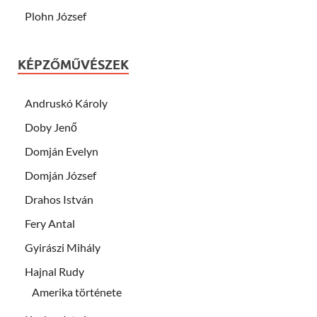
Plohn József
KÉPZŐMŰVÉSZEK
Andruskó Károly
Doby Jenő
Domján Evelyn
Domján József
Drahos István
Fery Antal
Gyirászi Mihály
Hajnal Rudy
Amerika története