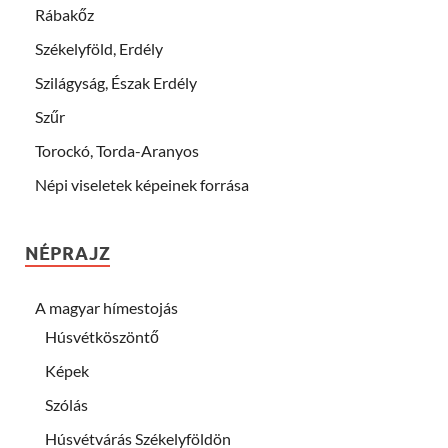
Rábakőz
Székelyföld, Erdély
Szilágyság, Észak Erdély
Szűr
Torockó, Torda-Aranyos
Népi viseletek képeinek forrása
NÉPRAJZ
A magyar hímestojás
Húsvétköszöntő
Képek
Szólás
Húsvétvárás Székelyföldön