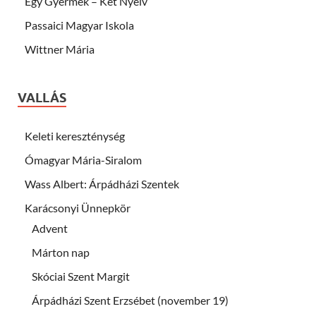
Egy Gyermek – Két Nyelv
Passaici Magyar Iskola
Wittner Mária
VALLÁS
Keleti kereszténység
Ómagyar Mária-Siralom
Wass Albert: Árpádházi Szentek
Karácsonyi Ünnepkör
Advent
Márton nap
Skóciai Szent Margit
Árpádházi Szent Erzsébet (november 19)