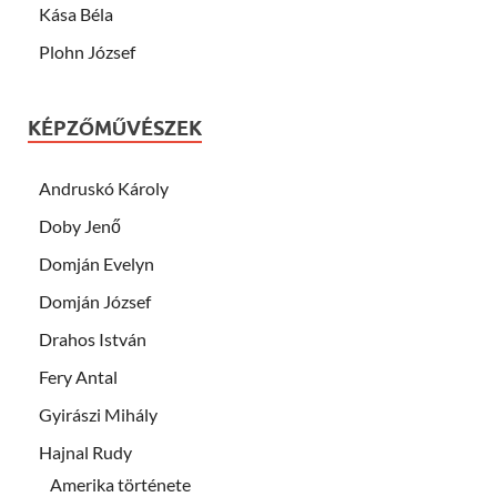
Kása Béla
Plohn József
KÉPZŐMŰVÉSZEK
Andruskó Károly
Doby Jenő
Domján Evelyn
Domján József
Drahos István
Fery Antal
Gyirászi Mihály
Hajnal Rudy
Amerika története