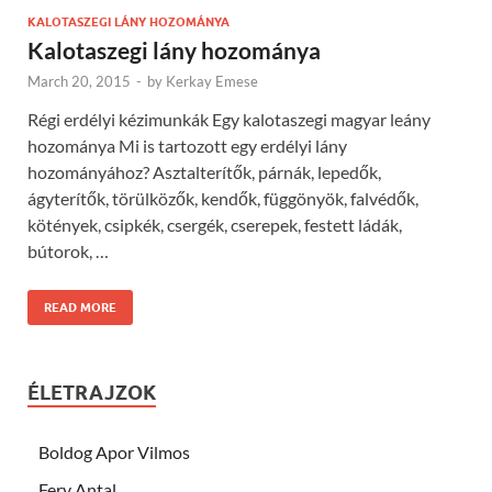
KALOTASZEGI LÁNY HOZOMÁNYA
Kalotaszegi lány hozománya
March 20, 2015
-
by
Kerkay Emese
Régi erdélyi kézimunkák Egy kalotaszegi magyar leány
hozománya Mi is tartozott egy erdélyi lány
hozományához? Asztalterítők, párnák, lepedők,
ágyterítők, törülközők, kendők, függönyök, falvédők,
kötények, csipkék, csergék, cserepek, festett ládák,
bútorok, …
READ MORE
ÉLETRAJZOK
Boldog Apor Vilmos
Fery Antal