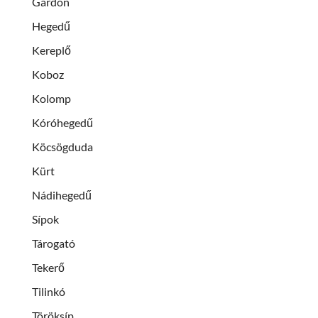
Gardon
Hegedű
Kereplő
Koboz
Kolomp
Kóróhegedű
Köcsögduda
Kürt
Nádihegedű
Sípok
Tárogató
Tekerő
Tilinkó
Töröksíp