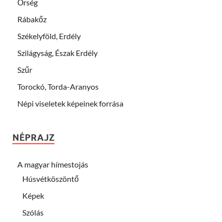
Őrség
Rábakőz
Székelyföld, Erdély
Szilágyság, Észak Erdély
Szűr
Torockó, Torda-Aranyos
Népi viseletek képeinek forrása
NÉPRAJZ
A magyar hímestojás
Húsvétköszöntő
Képek
Szólás