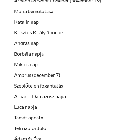
Árpádházi Szent Erzsébet (november 19)
Mária bemutatása
Katalin nap
Krisztus Király ünnepe
András nap
Borbála napja
Miklós nap
Ambrus (december 7)
Szeplőtelen fogantatás
Árpád – Damazusz pápa
Luca napja
Tamás apostol
Téli napforduló
Ádám és Éva