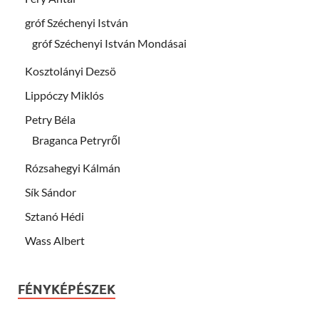
gróf Széchenyi István
gróf Széchenyi István Mondásai
Kosztolányi Dezsö
Lippóczy Miklós
Petry Béla
Braganca Petryről
Rózsahegyi Kálmán
Sík Sándor
Sztanó Hédi
Wass Albert
FÉNYKÉPÉSZEK