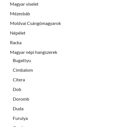
Magyar viselet
Mézesbáb
Moldvai Csángómagyarok
Népélet
Racka
Magyar népi hangszerek
Bugattyu
Cimbalom
Citera
Dob
Doromb
Duda
Furulya