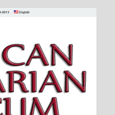
73-0013
English