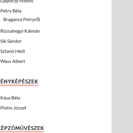
Lippóczy Miklós
Petry Béla
Braganca Petryről
Rózsahegyi Kálmán
Sík Sándor
Sztanó Hédi
Wass Albert
FÉNYKÉPÉSZEK
Kása Béla
Plohn József
KÉPZŐMŰVÉSZEK