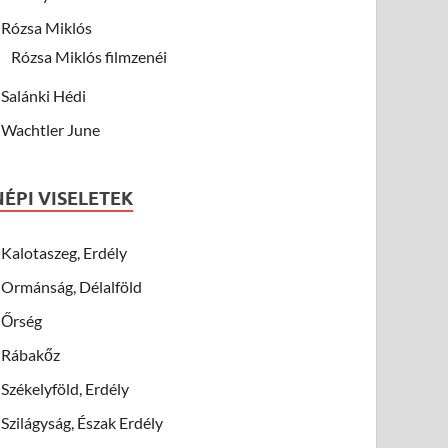
Rózsa Miklós
Rózsa Miklós filmzenéi
Salánki Hédi
Wachtler June
NÉPI VISELETEK
Kalotaszeg, Erdély
Ormánság, Délalföld
Őrség
Rábakőz
Székelyföld, Erdély
Szilágyság, Észak Erdély