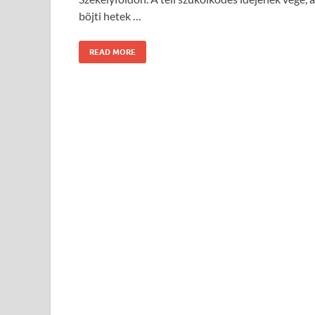
böjti hetek …
READ MORE