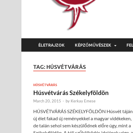
ÉLETRAJZOK
KÉPZŐMŰVÉSZEK
FE
TAG:
HÚSVÉTVÁRÁS
HÚSVÉTVÁRÁS
Húsvétvárás Székelyföldön
March 20, 2015
-
by
Kerkay Emese
HÚSVÉTVÁRÁS SZÉKELYFÖLDÖN Húsvét táján
új élet fakad új reményekkel a magyar vidékeken,
de talán sehol sem készülődnek előre úgy, mint a
Székelyföldön. A téli szűkölködés idejének vége, a