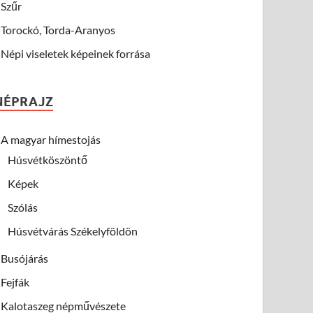
Szűr
Torockó, Torda-Aranyos
Népi viseletek képeinek forrása
NÉPRAJZ
A magyar hímestojás
Húsvétköszöntő
Képek
Szólás
Húsvétvárás Székelyföldön
Busójárás
Fejfák
Kalotaszeg népművészete