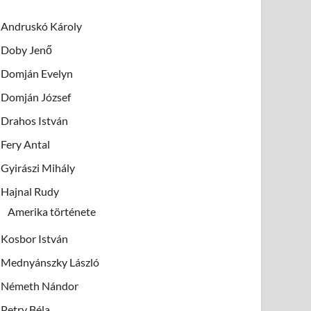
Andruskó Károly
Doby Jenő
Domján Evelyn
Domján József
Drahos István
Fery Antal
Gyirászi Mihály
Hajnal Rudy
Amerika története
Kosbor István
Mednyánszky László
Németh Nándor
Petry Béla