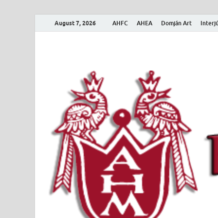
August 7, 2026
AHFC
AHEA
Domján Art
Interj
Amerikai Magya
Amerikai Magyar Múzeum