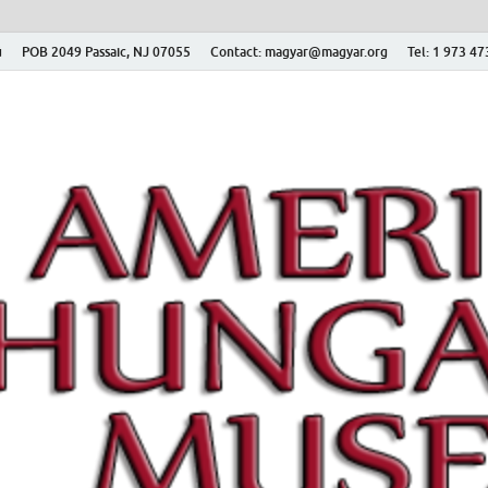
ú
POB 2049 Passaic, NJ 07055
Contact: magyar@magyar.org
Tel: 1 973 4
r Múzeum