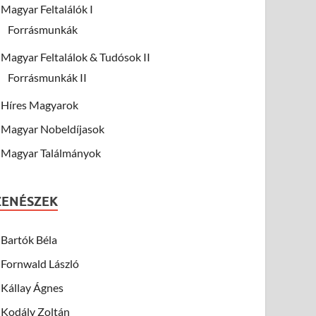
Magyar Feltalálók I
Forrásmunkák
Magyar Feltalálok & Tudósok II
Forrásmunkák II
Híres Magyarok
Magyar Nobeldíjasok
Magyar Találmányok
ZENÉSZEK
Bartók Béla
Fornwald László
Kállay Ágnes
Kodály Zoltán