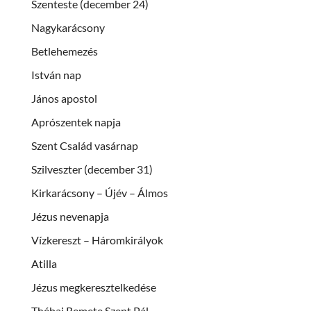
Szenteste (december 24)
Nagykarácsony
Betlehemezés
István nap
János apostol
Aprószentek napja
Szent Család vasárnap
Szilveszter (december 31)
Kirkarácsony – Újév – Álmos
Jézus nevenapja
Vízkereszt – Háromkirályok
Atilla
Jézus megkeresztelkedése
Thébai Remete Szent Pál