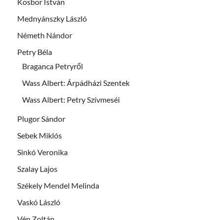
Kosbor István
Mednyánszky László
Németh Nándor
Petry Béla
Braganca Petryről
Wass Albert: Árpádházi Szentek
Wass Albert: Petry Szívmeséi
Plugor Sándor
Sebek Miklós
Sinkó Veronika
Szalay Lajos
Székely Mendel Melinda
Vaskó László
Vén Zoltán