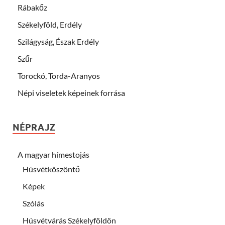
Rábakőz
Székelyföld, Erdély
Szilágyság, Észak Erdély
Szűr
Torockó, Torda-Aranyos
Népi viseletek képeinek forrása
NÉPRAJZ
A magyar hímestojás
Húsvétköszöntő
Képek
Szólás
Húsvétvárás Székelyföldön