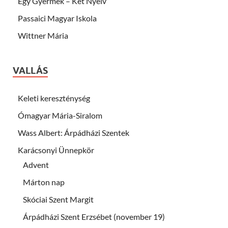
Egy Gyermek – Két Nyelv
Passaici Magyar Iskola
Wittner Mária
VALLÁS
Keleti kereszténység
Ómagyar Mária-Siralom
Wass Albert: Árpádházi Szentek
Karácsonyi Ünnepkör
Advent
Márton nap
Skóciai Szent Margit
Árpádházi Szent Erzsébet (november 19)