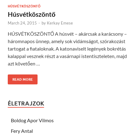
HÚSVÉTKÖSZÖNTŐ
Húsvétköszöntő
March 24, 2015
-
by
Kerkay Emese
HÚSVÉTKÖSZÖNTŐ A húsvét – akárcsak a karácsony –
háromnapos ünnep, amely sok vidámságot, szórakozást
tartogat a fiataloknak. A katonaviselt legények bokrétás
kalappal vesznek részt a vasárnapi istentiszteleten, majd
azt követően …
READ MORE
ÉLETRAJZOK
Boldog Apor Vilmos
Fery Antal