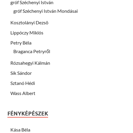
gróf Széchenyi István
gróf Széchenyi István Mondásai
Kosztolányi Dezsö
Lippóczy Miklós
Petry Béla
Braganca Petryről
Rózsahegyi Kálmán
Sík Sándor
Sztanó Hédi
Wass Albert
FÉNYKÉPÉSZEK
Kása Béla