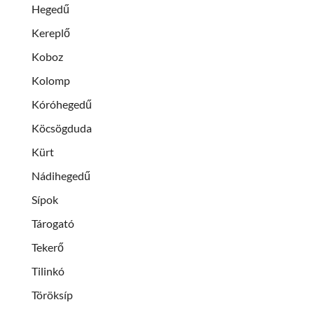
Hegedű
Kereplő
Koboz
Kolomp
Kóróhegedű
Köcsögduda
Kürt
Nádihegedű
Sípok
Tárogató
Tekerő
Tilinkó
Töröksíp