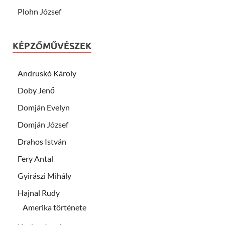
Plohn József
KÉPZŐMŰVÉSZEK
Andruskó Károly
Doby Jenő
Domján Evelyn
Domján József
Drahos István
Fery Antal
Gyirászi Mihály
Hajnal Rudy
Amerika története