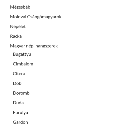
Mézesbáb
Moldvai Csángómagyarok
Népélet
Racka
Magyar népi hangszerek
Bugattyu
Cimbalom
Citera
Dob
Doromb
Duda
Furulya
Gardon