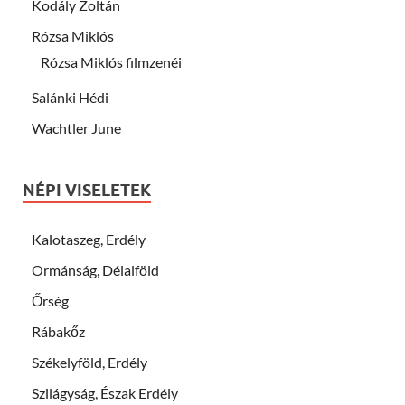
Kodály Zoltán
Rózsa Miklós
Rózsa Miklós filmzenéi
Salánki Hédi
Wachtler June
NÉPI VISELETEK
Kalotaszeg, Erdély
Ormánság, Délalföld
Őrség
Rábakőz
Székelyföld, Erdély
Szilágyság, Észak Erdély