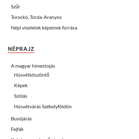
Szűr
Torockó, Torda-Aranyos
Népi viseletek képeinek forrása
NÉPRAJZ
A magyar hímestojás
Húsvétköszöntő
Képek
Szólás
Húsvétvárás Székelyföldön
Busójárás
Fejfák