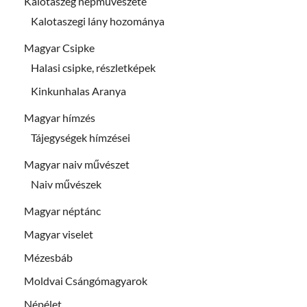
Kalotaszeg népművészete
Kalotaszegi lány hozománya
Magyar Csipke
Halasi csipke, részletképek
Kinkunhalas Aranya
Magyar hímzés
Tájegységek hímzései
Magyar naiv művészet
Naiv művészek
Magyar néptánc
Magyar viselet
Mézesbáb
Moldvai Csángómagyarok
Népélet