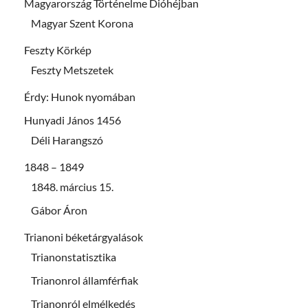
Magyarország Történelme Dióhéjban
Magyar Szent Korona
Feszty Körkép
Feszty Metszetek
Érdy: Hunok nyomában
Hunyadi János 1456
Déli Harangszó
1848 – 1849
1848. március 15.
Gábor Áron
Trianoni béketárgyalások
Trianonstatisztika
Trianonrol államférfiak
Trianonról elmélkedés