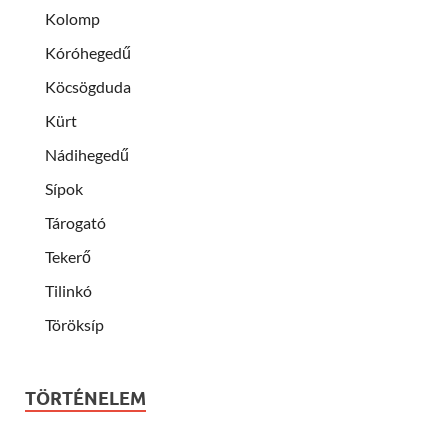
Kolomp
Kóróhegedű
Köcsögduda
Kürt
Nádihegedű
Sípok
Tárogató
Tekerő
Tilinkó
Töröksíp
TÖRTÉNELEM