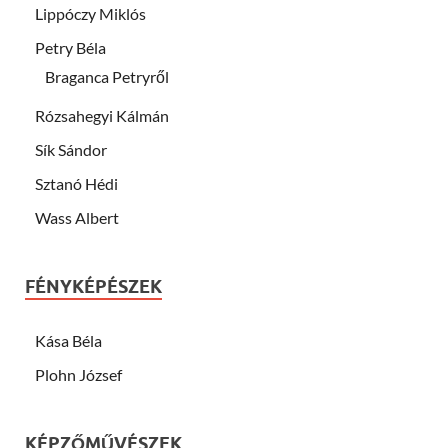
Lippóczy Miklós
Petry Béla
Braganca Petryről
Rózsahegyi Kálmán
Sík Sándor
Sztanó Hédi
Wass Albert
FÉNYKÉPÉSZEK
Kása Béla
Plohn József
KÉPZŐMŰVÉSZEK