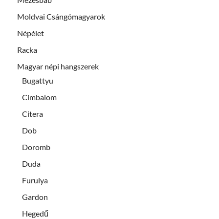
Moldvai Csángómagyarok
Népélet
Racka
Magyar népi hangszerek
Bugattyu
Cimbalom
Citera
Dob
Doromb
Duda
Furulya
Gardon
Hegedű