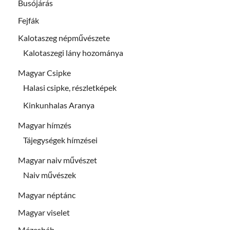
Busójárás
Fejfák
Kalotaszeg népművészete
Kalotaszegi lány hozománya
Magyar Csipke
Halasi csipke, részletképek
Kinkunhalas Aranya
Magyar hímzés
Tájegységek hímzései
Magyar naiv művészet
Naiv művészek
Magyar néptánc
Magyar viselet
Mézesbáb