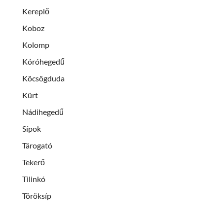
Kereplő
Koboz
Kolomp
Kóróhegedű
Köcsögduda
Kürt
Nádihegedű
Sípok
Tárogató
Tekerő
Tilinkó
Töröksíp