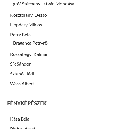
gróf Széchenyi István Mondásai
Kosztolányi Dezsö
Lippóczy Miklós
Petry Béla
Braganca Petryről
Rózsahegyi Kálmán
Sík Sándor
Sztanó Hédi
Wass Albert
FÉNYKÉPÉSZEK
Kása Béla
Plohn József