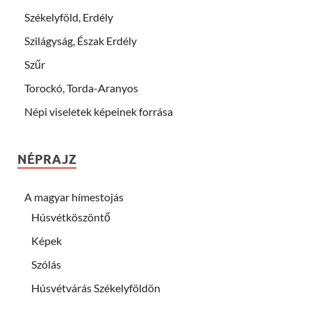
Székelyföld, Erdély
Szilágyság, Észak Erdély
Szűr
Torockó, Torda-Aranyos
Népi viseletek képeinek forrása
NÉPRAJZ
A magyar hímestojás
Húsvétköszöntő
Képek
Szólás
Húsvétvárás Székelyföldön