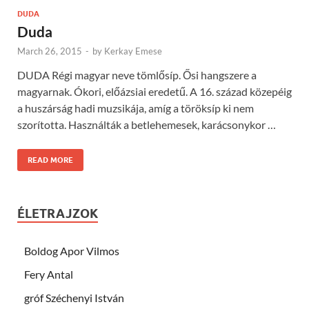
DUDA
Duda
March 26, 2015
-
by
Kerkay Emese
DUDA Régi magyar neve tömlősíp. Ősi hangszere a
magyarnak. Ókori, előázsiai eredetű. A 16. század közepéig
a huszárság hadi muzsikája, amíg a töröksíp ki nem
szorította. Használták a betlehemesek, karácsonykor …
READ MORE
ÉLETRAJZOK
Boldog Apor Vilmos
Fery Antal
gróf Széchenyi István