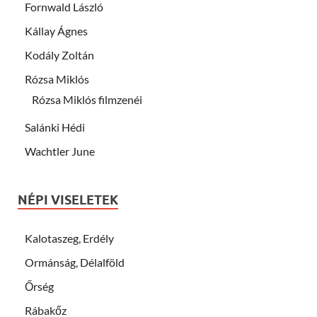
Fornwald László
Kállay Ágnes
Kodály Zoltán
Rózsa Miklós
Rózsa Miklós filmzenéi
Salánki Hédi
Wachtler June
NÉPI VISELETEK
Kalotaszeg, Erdély
Ormánság, Délalföld
Őrség
Rábakőz