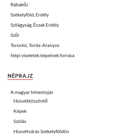
Rábakőz
Székelyföld, Erdély
Szilágyság, Észak Erdély
Szűr
Torockó, Torda-Aranyos
Népi viseletek képeinek forrása
NÉPRAJZ
A magyar hímestojás
Húsvétköszöntő
Képek
Szólás
Húsvétvárás Székelyföldön