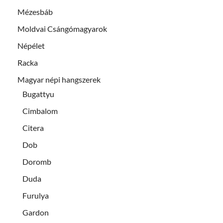
Mézesbáb
Moldvai Csángómagyarok
Népélet
Racka
Magyar népi hangszerek
Bugattyu
Cimbalom
Citera
Dob
Doromb
Duda
Furulya
Gardon