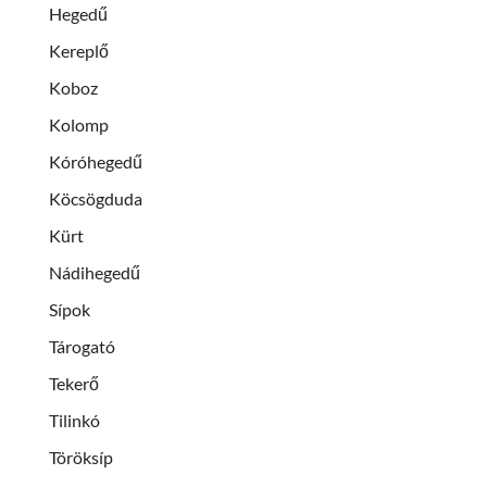
Hegedű
Kereplő
Koboz
Kolomp
Kóróhegedű
Köcsögduda
Kürt
Nádihegedű
Sípok
Tárogató
Tekerő
Tilinkó
Töröksíp