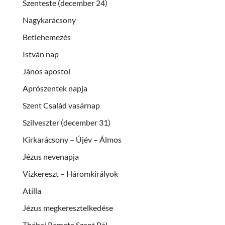
Szenteste (december 24)
Nagykarácsony
Betlehemezés
István nap
János apostol
Aprószentek napja
Szent Család vasárnap
Szilveszter (december 31)
Kirkarácsony – Újév – Álmos
Jézus nevenapja
Vízkereszt – Háromkirályok
Atilla
Jézus megkeresztelkedése
Thébai Remete Szent Pál