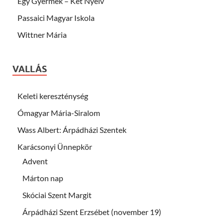
Egy Gyermek – Két Nyelv
Passaici Magyar Iskola
Wittner Mária
VALLÁS
Keleti kereszténység
Ómagyar Mária-Siralom
Wass Albert: Árpádházi Szentek
Karácsonyi Ünnepkör
Advent
Márton nap
Skóciai Szent Margit
Árpádházi Szent Erzsébet (november 19)