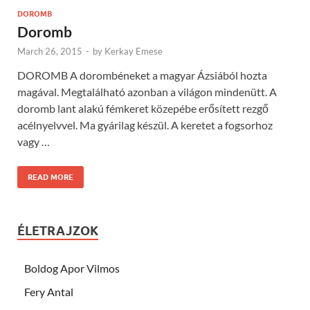
DOROMB
Doromb
March 26, 2015
-
by
Kerkay Emese
DOROMB A dorombéneket a magyar Ázsiából hozta
magával. Megtalálható azonban a világon mindenütt. A
doromb lant alakú fémkeret közepébe erősített rezgő
acélnyelvvel. Ma gyárilag készül. A keretet a fogsorhoz
vagy …
READ MORE
ÉLETRAJZOK
Boldog Apor Vilmos
Fery Antal