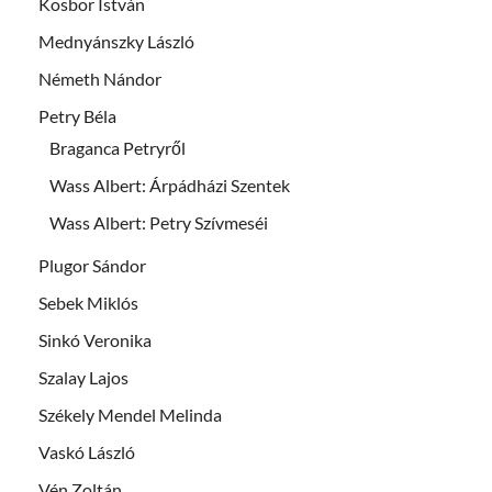
Kosbor István
Mednyánszky László
Németh Nándor
Petry Béla
Braganca Petryről
Wass Albert: Árpádházi Szentek
Wass Albert: Petry Szívmeséi
Plugor Sándor
Sebek Miklós
Sinkó Veronika
Szalay Lajos
Székely Mendel Melinda
Vaskó László
Vén Zoltán