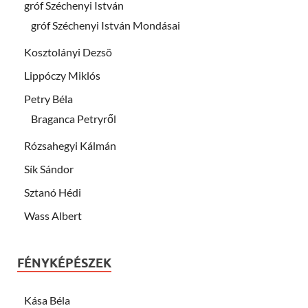
gróf Széchenyi István
gróf Széchenyi István Mondásai
Kosztolányi Dezsö
Lippóczy Miklós
Petry Béla
Braganca Petryről
Rózsahegyi Kálmán
Sík Sándor
Sztanó Hédi
Wass Albert
FÉNYKÉPÉSZEK
Kása Béla