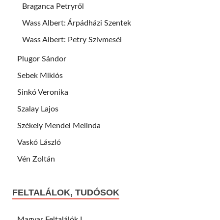
Braganca Petryről
Wass Albert: Árpádházi Szentek
Wass Albert: Petry Szívmeséi
Plugor Sándor
Sebek Miklós
Sinkó Veronika
Szalay Lajos
Székely Mendel Melinda
Vaskó László
Vén Zoltán
FELTALÁLOK, TUDÓSOK
Magyar Feltalálók I