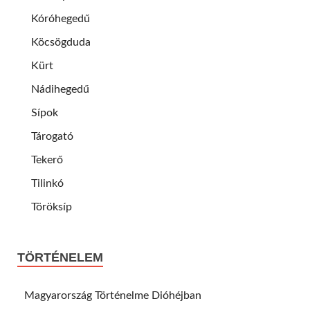
Kóróhegedű
Köcsögduda
Kürt
Nádihegedű
Sípok
Tárogató
Tekerő
Tilinkó
Töröksíp
TÖRTÉNELEM
Magyarország Történelme Dióhéjban