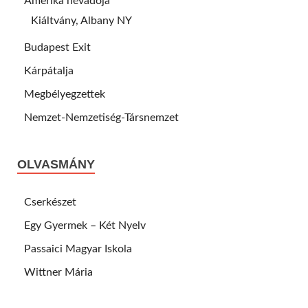
Amerika névadója
Kiáltvány, Albany NY
Budapest Exit
Kárpátalja
Megbélyegzettek
Nemzet-Nemzetiség-Társnemzet
OLVASMÁNY
Cserkészet
Egy Gyermek – Két Nyelv
Passaici Magyar Iskola
Wittner Mária