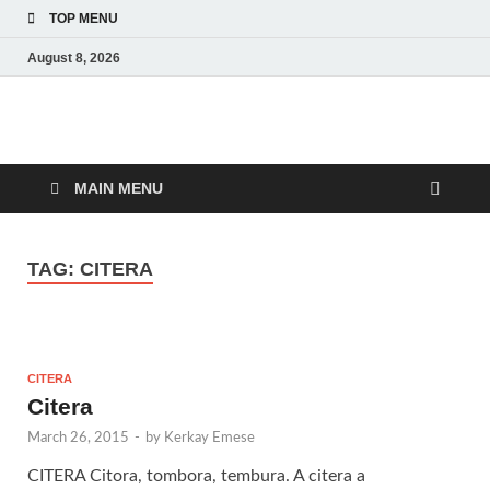
TOP MENU
August 8, 2026
Amerikai Magyar
Amerikai Magyar Múzeum
Múzeum
MAIN MENU
TAG:
CITERA
CITERA
Citera
March 26, 2015
-
by
Kerkay Emese
CITERA Citora, tombora, tembura. A citera a