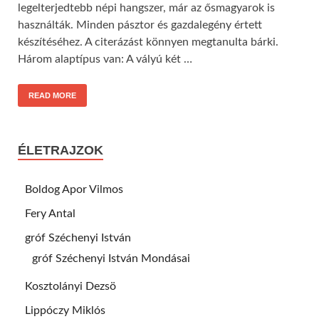
legelterjedtebb népi hangszer, már az ősmagyarok is
használták. Minden pásztor és gazdalegény értett
készítéséhez. A citerázást könnyen megtanulta bárki.
Három alaptípus van: A vályú két …
READ MORE
ÉLETRAJZOK
Boldog Apor Vilmos
Fery Antal
gróf Széchenyi István
gróf Széchenyi István Mondásai
Kosztolányi Dezsö
Lippóczy Miklós