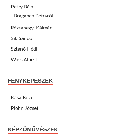
Petry Béla
Braganca Petryről
Rózsahegyi Kálmán
Sík Sándor
Sztanó Hédi
Wass Albert
FÉNYKÉPÉSZEK
Kása Béla
Plohn József
KÉPZŐMŰVÉSZEK