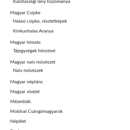
Kalotaszegi lány hozománya
Magyar Csipke
Halasi csipke, részletképek
Kinkunhalas Aranya
Magyar hímzés
Tájegységek hímzései
Magyar naiv művészet
Naiv művészek
Magyar néptánc
Magyar viselet
Mézesbáb
Moldvai Csángómagyarok
Népélet