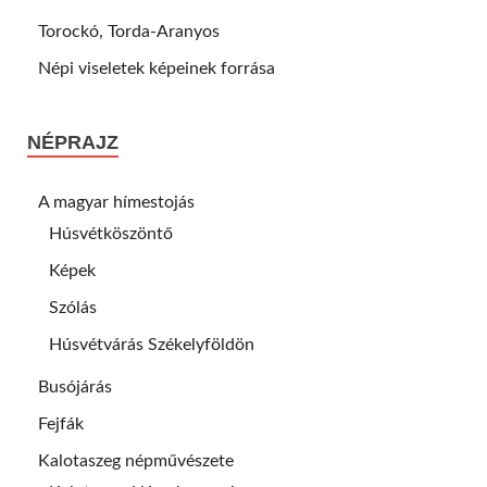
Torockó, Torda-Aranyos
Népi viseletek képeinek forrása
NÉPRAJZ
A magyar hímestojás
Húsvétköszöntő
Képek
Szólás
Húsvétvárás Székelyföldön
Busójárás
Fejfák
Kalotaszeg népművészete