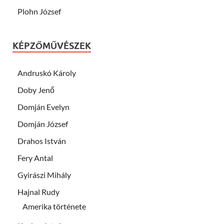
Plohn József
KÉPZŐMŰVÉSZEK
Andruskó Károly
Doby Jenő
Domján Evelyn
Domján József
Drahos István
Fery Antal
Gyirászi Mihály
Hajnal Rudy
Amerika története