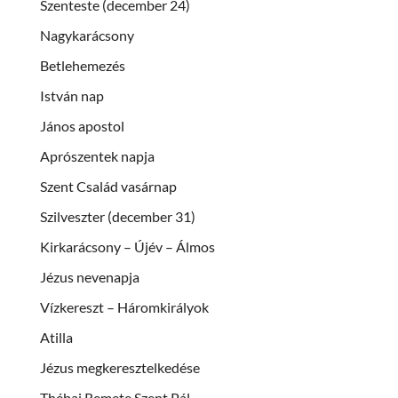
Szenteste (december 24)
Nagykarácsony
Betlehemezés
István nap
János apostol
Aprószentek napja
Szent Család vasárnap
Szilveszter (december 31)
Kirkarácsony – Újév – Álmos
Jézus nevenapja
Vízkereszt – Háromkirályok
Atilla
Jézus megkeresztelkedése
Thébai Remete Szent Pál