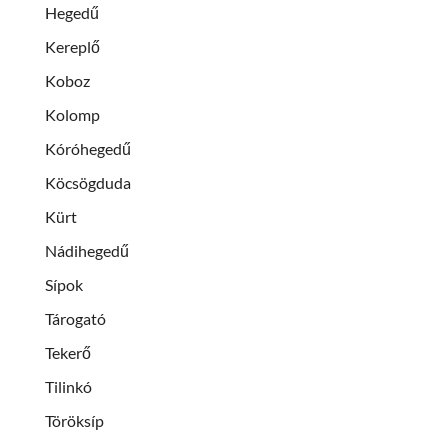
Hegedű
Kereplő
Koboz
Kolomp
Kóróhegedű
Köcsögduda
Kürt
Nádihegedű
Sípok
Tárogató
Tekerő
Tilinkó
Töröksíp