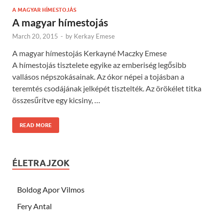
A MAGYAR HÍMESTOJÁS
A magyar hímestojás
March 20, 2015
-
by
Kerkay Emese
A magyar hímestojás Kerkayné Maczky Emese
A hímestojás tisztelete egyike az emberiség legősibb
vallásos népszokásainak. Az ókor népei a tojásban a
teremtés csodájának jelképét tisztelték. Az örökélet titka
összesűrítve egy kicsiny, …
READ MORE
ÉLETRAJZOK
Boldog Apor Vilmos
Fery Antal