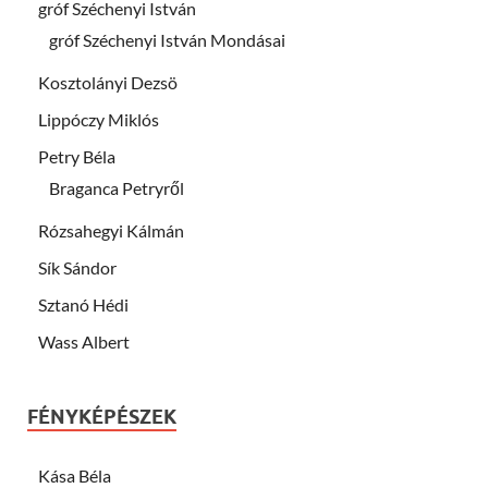
gróf Széchenyi István
gróf Széchenyi István Mondásai
Kosztolányi Dezsö
Lippóczy Miklós
Petry Béla
Braganca Petryről
Rózsahegyi Kálmán
Sík Sándor
Sztanó Hédi
Wass Albert
FÉNYKÉPÉSZEK
Kása Béla