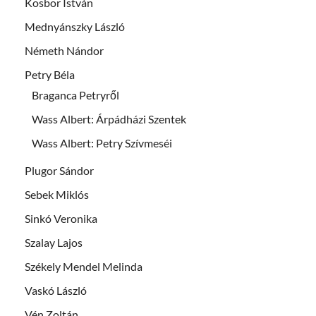
Kosbor István
Mednyánszky László
Németh Nándor
Petry Béla
Braganca Petryről
Wass Albert: Árpádházi Szentek
Wass Albert: Petry Szívmeséi
Plugor Sándor
Sebek Miklós
Sinkó Veronika
Szalay Lajos
Székely Mendel Melinda
Vaskó László
Vén Zoltán