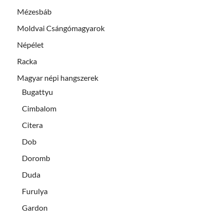
Mézesbáb
Moldvai Csángómagyarok
Népélet
Racka
Magyar népi hangszerek
Bugattyu
Cimbalom
Citera
Dob
Doromb
Duda
Furulya
Gardon