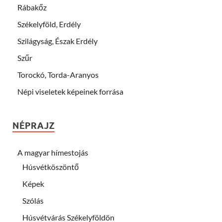
Rábakőz
Székelyföld, Erdély
Szilágyság, Észak Erdély
Szűr
Torockó, Torda-Aranyos
Népi viseletek képeinek forrása
NÉPRAJZ
A magyar hímestojás
Húsvétköszöntő
Képek
Szólás
Húsvétvárás Székelyföldön