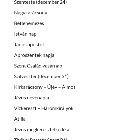
Szenteste (december 24)
Nagykarácsony
Betlehemezés
István nap
János apostol
Aprószentek napja
Szent Család vasárnap
Szilveszter (december 31)
Kirkarácsony – Újév – Álmos
Jézus nevenapja
Vízkereszt – Háromkirályok
Atilla
Jézus megkeresztelkedése
Thébai Remete Szent Pál