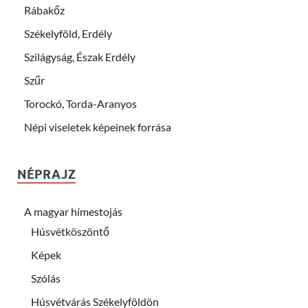
Rábakőz
Székelyföld, Erdély
Szilágyság, Észak Erdély
Szűr
Torockó, Torda-Aranyos
Népi viseletek képeinek forrása
NÉPRAJZ
A magyar hímestojás
Húsvétköszöntő
Képek
Szólás
Húsvétvárás Székelyföldön