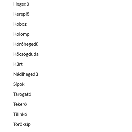
Hegedű
Kereplő
Koboz
Kolomp
Kóróhegedű
Köcsögduda
Kürt
Nádihegedű
Sípok
Tárogató
Tekerő
Tilinkó
Töröksíp