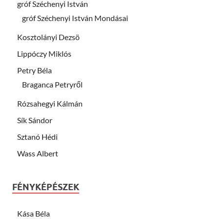
gróf Széchenyi István
gróf Széchenyi István Mondásai
Kosztolányi Dezsö
Lippóczy Miklós
Petry Béla
Braganca Petryről
Rózsahegyi Kálmán
Sík Sándor
Sztanó Hédi
Wass Albert
FÉNYKÉPÉSZEK
Kása Béla