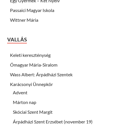
Egy Gyermek – Két Nyelv
Passaici Magyar Iskola
Wittner Mária
VALLÁS
Keleti kereszténység
Ómagyar Mária-Siralom
Wass Albert: Árpádházi Szentek
Karácsonyi Ünnepkör
Advent
Márton nap
Skóciai Szent Margit
Árpádházi Szent Erzsébet (november 19)