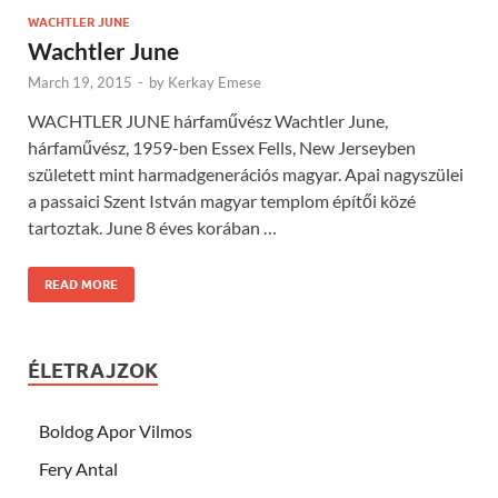
WACHTLER JUNE
Wachtler June
March 19, 2015
-
by
Kerkay Emese
WACHTLER JUNE hárfaművész Wachtler June,
hárfaművész, 1959-ben Essex Fells, New Jerseyben
született mint harmadgenerációs magyar. Apai nagyszülei
a passaici Szent István magyar templom építői közé
tartoztak. June 8 éves korában …
READ MORE
ÉLETRAJZOK
Boldog Apor Vilmos
Fery Antal