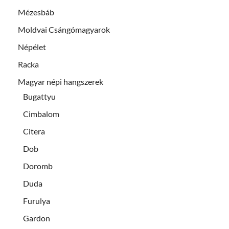
Mézesbáb
Moldvai Csángómagyarok
Népélet
Racka
Magyar népi hangszerek
Bugattyu
Cimbalom
Citera
Dob
Doromb
Duda
Furulya
Gardon