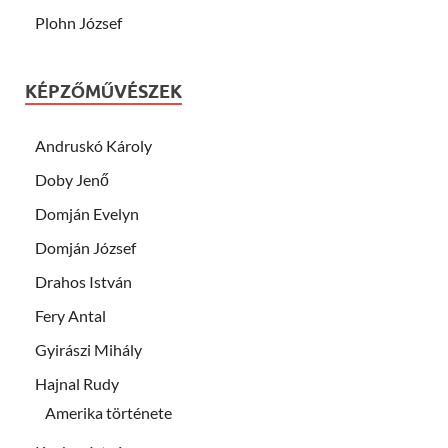
Plohn József
KÉPZŐMŰVÉSZEK
Andruskó Károly
Doby Jenő
Domján Evelyn
Domján József
Drahos István
Fery Antal
Gyirászi Mihály
Hajnal Rudy
Amerika története