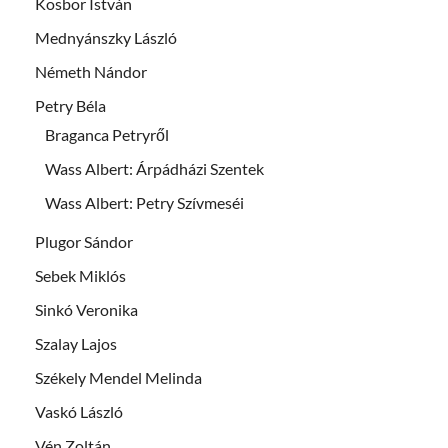
Kosbor István
Mednyánszky László
Németh Nándor
Petry Béla
Braganca Petryről
Wass Albert: Árpádházi Szentek
Wass Albert: Petry Szívmeséi
Plugor Sándor
Sebek Miklós
Sinkó Veronika
Szalay Lajos
Székely Mendel Melinda
Vaskó László
Vén Zoltán